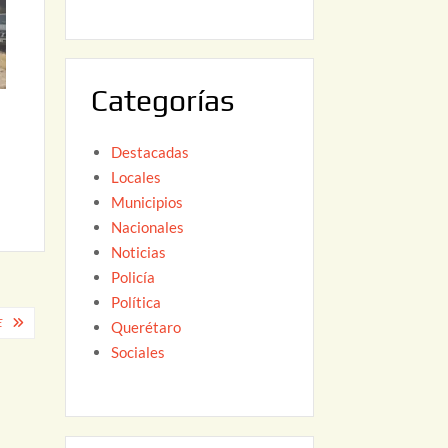
6
,
2
0
Categorías
2
6
Destacadas
Locales
Municipios
Nacionales
Noticias
Policía
Política
E
Querétaro
Sociales