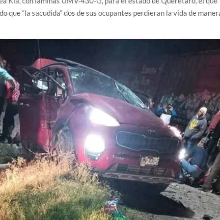
ínea Kia, con láminas UMV-430-G, para el estado de Querétaro, el que
do que “la sacudida” dos de sus ocupantes perdieran la vida de maner