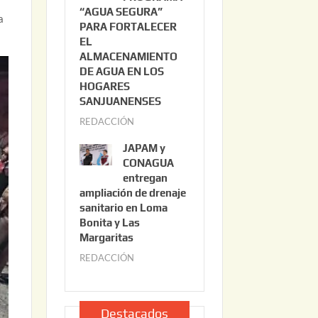
“AGUA SEGURA”
o
6
a
PARA FORTALECER
2
EL
2
ALMACENAMIENTO
,
DE AGUA EN LOS
2
HOGARES
0
SANJUANENSES
2
REDACCIÓN
j
6
u
JAPAM y
l
CONAGUA
i
entregan
ampliación de drenaje
o
sanitario en Loma
2
Bonita y Las
2
Margaritas
,
REDACCIÓN
j
2
u
0
l
2
i
Destacados
6