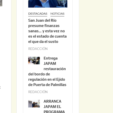
DESTACADAS
NOTICIAS
San Juan del Río
presume finanzas
sanas… y esta vez no
es el estado de cuenta
el que da el susto
REDACCIÓN
a
g
Entrega
s
o
JAPAM
s
restauración
del bordo de
t
regulación en el Ejido
o
de Puerta de Palmillas
3
;
REDACCIÓN
j
,
u
2
ARRANCA
l
0
JAPAM EL
i
PROGRAMA
2