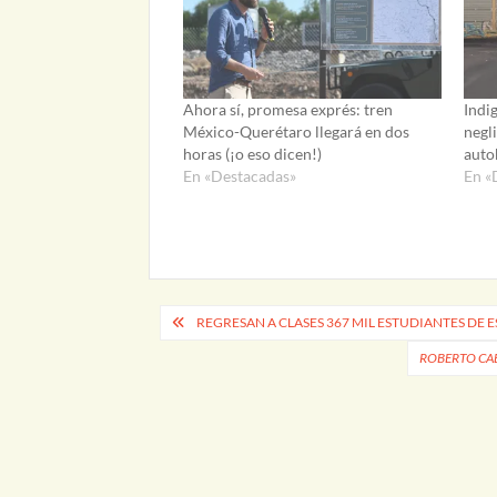
Ahora sí, promesa exprés: tren
Indi
México-Querétaro llegará en dos
negl
horas (¡o eso dicen!)
auto
En «Destacadas»
En «
Navegación
REGRESAN A CLASES 367 MIL ESTUDIANTES DE 
de
ROBERTO CAB
entradas