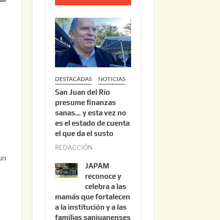
o
2
2
,
2
0
DESTACADAS
NOTICIAS
2
San Juan del Río
6
presume finanzas
sanas… y esta vez no
es el estado de cuenta
el que da el susto
REDACCIÓN
a
un
g
JAPAM
o
reconoce y
s
celebra a las
mamás que fortalecen
t
a la institución y a las
o
familias sanjuanenses