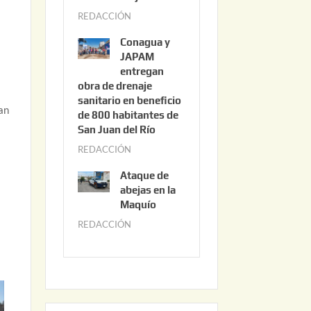
3
REDACCIÓN
j
,
u
2
Conagua y
n
0
JAPAM
i
entregan
2
obra de drenaje
o
6
sanitario en beneficio
3
tan
de 800 habitantes de
0
San Juan del Río
,
REDACCIÓN
j
2
u
0
Ataque de
n
abejas en la
2
i
Maquío
6
o
REDACCIÓN
m
2
a
,
y
2
o
0
2
2
2