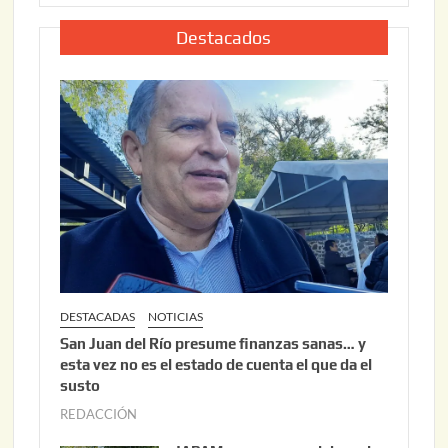
,
l
2
i
Destacados
0
o
2
2
6
2
,
2
0
2
6
DESTACADAS
NOTICIAS
San Juan del Río presume finanzas sanas… y
esta vez no es el estado de cuenta el que da el
susto
REDACCIÓN
a
g