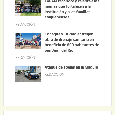
JAPAM reconoce y celebra a las
o
mamás que fortalecen a la
s
institución y a las familias
t
sanjuanenses
o
REDACCIÓN
j
3
u
Conagua y JAPAM entregan
,
n
obra de drenaje sanitario en
2
i
beneficio de 800 habitantes de
0
o
San Juan del Río
2
3
REDACCIÓN
j
6
0
u
Ataque de abejas en la Maquío
,
n
REDACCIÓN
m
2
i
a
0
o
y
2
2
o
6
,
2
2
2
0
,