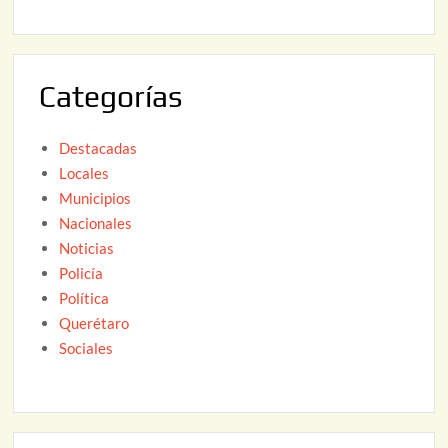
2
2
6
0
2
Categorías
6
Destacadas
Locales
Municipios
Nacionales
Noticias
Policía
Política
Querétaro
Sociales