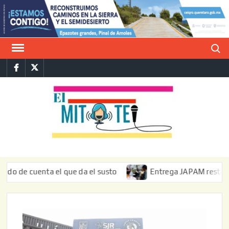
Saltar
al
contenido
Buscar
Facebook
Twitter
E
La vers
sarcást
MIT
de l
informa
cuenta el que da el susto
Entrega JAPAM restauración del