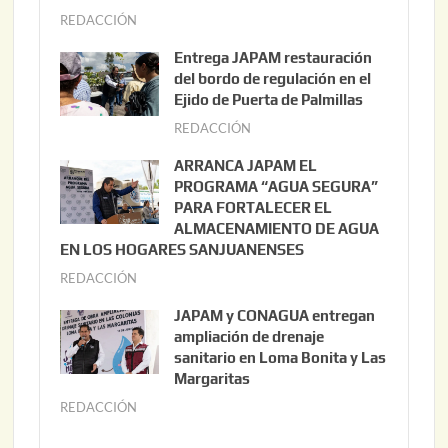
REDACCIÓN
a
g
Entrega JAPAM restauración
o
del bordo de regulación en el
s
Ejido de Puerta de Palmillas
t
REDACCIÓN
j
o
u
ARRANCA JAPAM EL
3
l
PROGRAMA “AGUA SEGURA”
,
i
PARA FORTALECER EL
2
ALMACENAMIENTO DE AGUA
o
0
EN LOS HOGARES SANJUANENSES
2
2
REDACCIÓN
j
2
6
u
,
JAPAM y CONAGUA entregan
l
2
ampliación de drenaje
i
0
sanitario en Loma Bonita y Las
o
Margaritas
2
2
6
REDACCIÓN
j
2
u