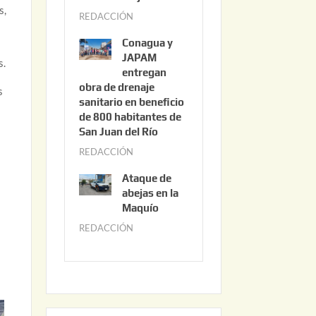
3
s,
REDACCIÓN
j
,
u
2
Conagua y
n
0
JAPAM
s.
i
entregan
2
obra de drenaje
o
6
s
sanitario en beneficio
3
de 800 habitantes de
0
San Juan del Río
,
REDACCIÓN
j
2
u
0
Ataque de
n
abejas en la
2
i
Maquío
6
o
REDACCIÓN
m
2
a
,
y
2
o
0
2
2
2