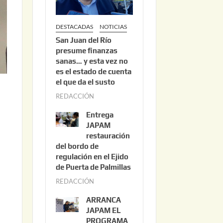
DESTACADAS
NOTICIAS
San Juan del Río
presume finanzas
sanas… y esta vez no
es el estado de cuenta
el que da el susto
REDACCIÓN
a
g
Entrega
o
JAPAM
s
restauración
del bordo de
t
regulación en el Ejido
o
de Puerta de Palmillas
3
REDACCIÓN
j
,
u
2
ARRANCA
l
0
JAPAM EL
i
PROGRAMA
2