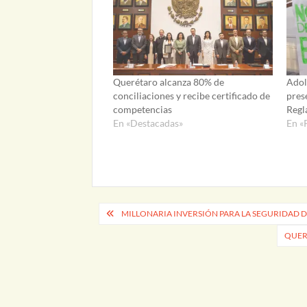
Querétaro alcanza 80% de
Adol
conciliaciones y recibe certificado de
pres
competencias
Regl
En «Destacadas»
En «
Navegación
MILLONARIA INVERSIÓN PARA LA SEGURIDAD D
de
QUERÉ
entradas