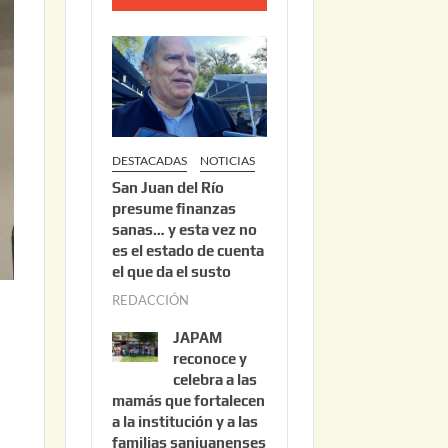
o
2
2
,
2
0
DESTACADAS
NOTICIAS
2
San Juan del Río
6
presume finanzas
sanas… y esta vez no
es el estado de cuenta
el que da el susto
REDACCIÓN
a
g
JAPAM
o
reconoce y
s
celebra a las
mamás que fortalecen
t
a la institución y a las
o
familias sanjuanenses