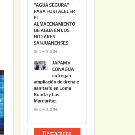
“AGUA SEGURA”
o
6
PARA FORTALECER
2
EL
2
ALMACENAMIENTO
,
DE AGUA EN LOS
2
HOGARES
0
SANJUANENSES
2
REDACCIÓN
j
6
u
JAPAM y
l
CONAGUA
i
entregan
ampliación de drenaje
o
sanitario en Loma
2
Bonita y Las
2
Margaritas
,
REDACCIÓN
j
2
u
0
l
2
i
Destacados
6