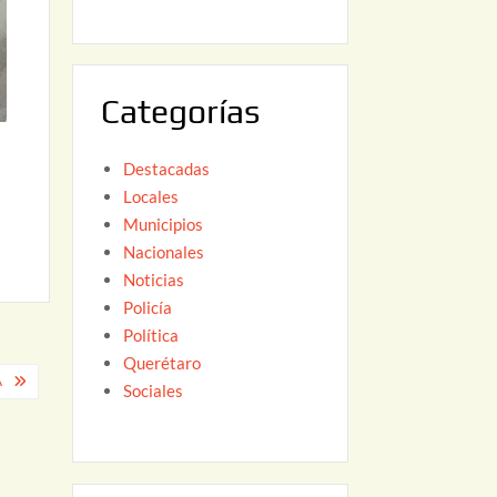
6
,
2
0
Categorías
2
6
Destacadas
Locales
Municipios
Nacionales
Noticias
Policía
Política
Querétaro
A
Sociales