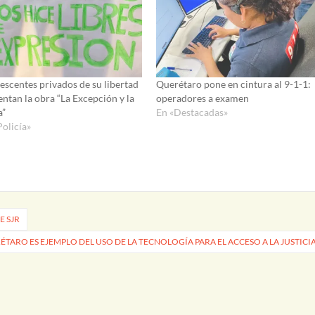
escentes privados de su libertad
Querétaro pone en cintura al 9-1-1:
entan la obra “La Excepción y la
operadores a examen
a”
En «Destacadas»
Policía»
E SJR
TARO ES EJEMPLO DEL USO DE LA TECNOLOGÍA PARA EL ACCESO A LA JUSTICI