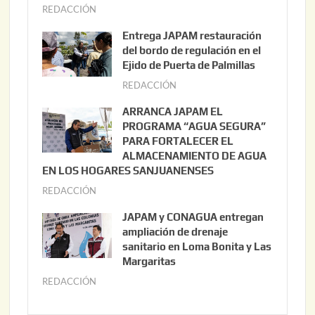
REDACCIÓN
a
g
Entrega JAPAM restauración
o
del bordo de regulación en el
s
Ejido de Puerta de Palmillas
t
REDACCIÓN
j
o
u
ARRANCA JAPAM EL
3
l
PROGRAMA “AGUA SEGURA”
,
i
PARA FORTALECER EL
2
ALMACENAMIENTO DE AGUA
o
0
EN LOS HOGARES SANJUANENSES
2
2
REDACCIÓN
j
2
6
u
,
JAPAM y CONAGUA entregan
l
2
ampliación de drenaje
i
0
sanitario en Loma Bonita y Las
o
Margaritas
2
2
6
REDACCIÓN
j
2
u
,