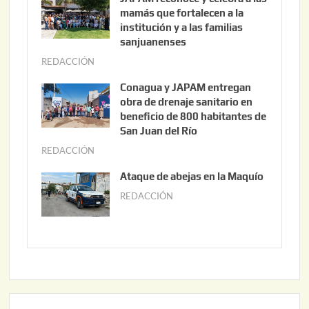
o
mamás que fortalecen a la
s
institución y a las familias
t
sanjuanenses
o
REDACCIÓN
j
3
u
Conagua y JAPAM entregan
,
n
obra de drenaje sanitario en
2
i
beneficio de 800 habitantes de
0
o
San Juan del Río
2
3
REDACCIÓN
j
6
0
u
Ataque de abejas en la Maquío
,
n
REDACCIÓN
m
2
i
a
0
o
y
2
2
o
6
,
2
2
2
0
,
2