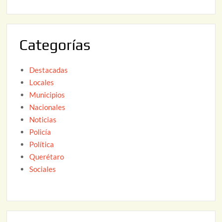
2
6
0
2
Categorías
6
Destacadas
Locales
Municipios
Nacionales
Noticias
Policía
Política
Querétaro
Sociales