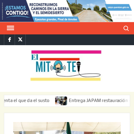
Saltar
al
contenido
Buscar
Facebook
Twitter
E
La vers
sarcást
MIT
de l
informa
 que da el susto
Entrega JAPAM restauración del bordo de