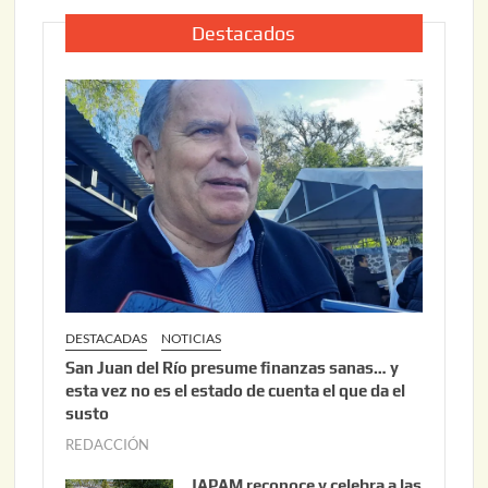
l
2
i
Destacados
0
o
2
2
6
2
,
2
0
2
6
DESTACADAS
NOTICIAS
San Juan del Río presume finanzas sanas… y
esta vez no es el estado de cuenta el que da el
susto
REDACCIÓN
a
g
JAPAM reconoce y celebra a las