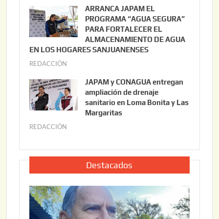
u
ARRANCA JAPAM EL
3
l
PROGRAMA “AGUA SEGURA”
,
i
PARA FORTALECER EL
2
ALMACENAMIENTO DE AGUA
o
0
EN LOS HOGARES SANJUANENSES
2
2
REDACCIÓN
j
2
6
u
,
JAPAM y CONAGUA entregan
l
2
ampliación de drenaje
i
0
sanitario en Loma Bonita y Las
o
Margaritas
2
2
6
REDACCIÓN
j
2
u
,
l
2
i
Destacados
0
o
2
2
6
2
,