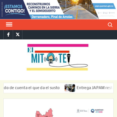
Saltar
al
contenido
Buscar
Facebook
Twitter
E
La vers
sarcást
MIT
de l
informa
 cuenta el que da el susto
Entrega JAPAM restauración de