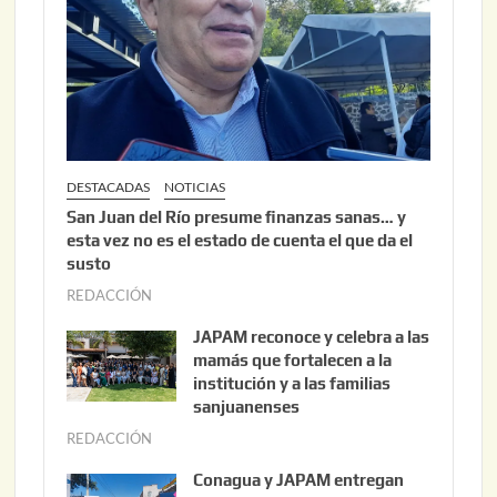
2
0
2
6
DESTACADAS
NOTICIAS
San Juan del Río presume finanzas sanas… y
esta vez no es el estado de cuenta el que da el
susto
REDACCIÓN
a
g
JAPAM reconoce y celebra a las
o
mamás que fortalecen a la
s
institución y a las familias
t
sanjuanenses
o
REDACCIÓN
j
3
u
Conagua y JAPAM entregan
,
n