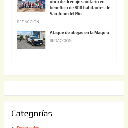
obra de drenaje sanitario en
2
i
beneficio de 800 habitantes de
0
o
San Juan del Río
2
3
REDACCIÓN
j
6
0
u
Ataque de abejas en la Maquío
,
n
REDACCIÓN
m
2
i
a
0
o
y
2
2
o
6
,
2
2
2
0
,
2
2
6
0
2
Categorías
6
Destacadas