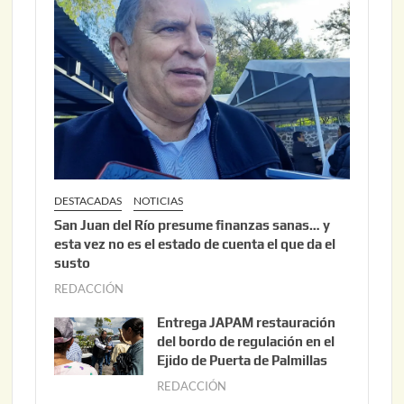
DESTACADAS
NOTICIAS
San Juan del Río presume finanzas sanas… y
esta vez no es el estado de cuenta el que da el
susto
REDACCIÓN
a
g
Entrega JAPAM restauración
o
del bordo de regulación en el
s
Ejido de Puerta de Palmillas
t
REDACCIÓN
j
o