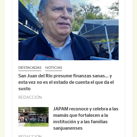
6
2
,
2
0
2
6
DESTACADAS
NOTICIAS
San Juan del Río presume finanzas sanas… y
esta vez no es el estado de cuenta el que da el
susto
REDACCIÓN
a
g
JAPAM reconoce y celebra a las
o
mamás que fortalecen a la
s
institución y a las familias
t
sanjuanenses
o
REDACCIÓN
j