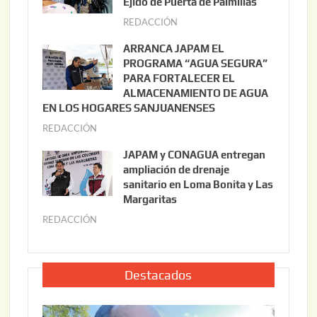
Ejido de Puerta de Palmillas
t
REDACCIÓN
j
o
u
ARRANCA JAPAM EL
3
l
PROGRAMA “AGUA SEGURA”
,
i
PARA FORTALECER EL
2
ALMACENAMIENTO DE AGUA
o
0
EN LOS HOGARES SANJUANENSES
2
2
REDACCIÓN
j
2
6
u
,
JAPAM y CONAGUA entregan
l
2
ampliación de drenaje
i
0
sanitario en Loma Bonita y Las
o
Margaritas
2
2
6
REDACCIÓN
j
2
u
,
l
2
i
Destacados
0
o
2
2