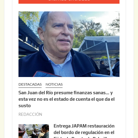
DESTACADAS
NOTICIAS
San Juan del Río presume finanzas sanas… y
esta vez no es el estado de cuenta el que da el
susto
REDACCIÓN
a
g
Entrega JAPAM restauración
o
del bordo de regulación en el
s