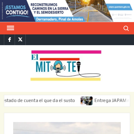
Saltar
al
contenido
Buscar
Facebook
Twitter
E
La vers
sarcást
MIT
de l
informa
 de cuenta el que da el susto
Entrega JAPAM restauración