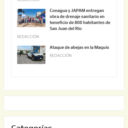
3
u
Conagua y JAPAM entregan
,
n
obra de drenaje sanitario en
2
i
beneficio de 800 habitantes de
0
o
San Juan del Río
2
3
REDACCIÓN
j
6
0
u
Ataque de abejas en la Maquío
,
n
REDACCIÓN
m
2
i
a
0
o
y
2
2
o
6
,
2
2
2
0
,
2
2
6
0
2
6