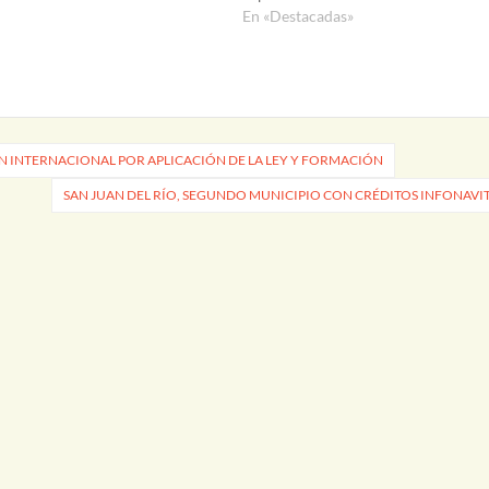
En «Destacadas»
 INTERNACIONAL POR APLICACIÓN DE LA LEY Y FORMACIÓN
SAN JUAN DEL RÍO, SEGUNDO MUNICIPIO CON CRÉDITOS INFONAVI