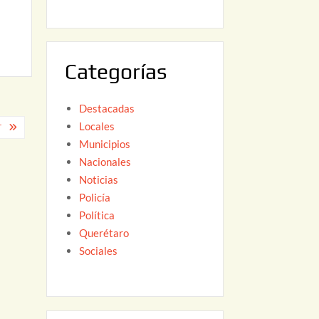
6
,
2
0
Categorías
2
6
Destacadas
Locales
T
Municipios
Nacionales
Noticias
Policía
Política
Querétaro
Sociales