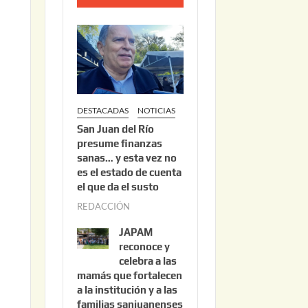
o
2
2
,
2
0
DESTACADAS
NOTICIAS
2
San Juan del Río
6
presume finanzas
sanas… y esta vez no
es el estado de cuenta
el que da el susto
REDACCIÓN
a
g
JAPAM
o
reconoce y
s
celebra a las
mamás que fortalecen
t
a la institución y a las
o
familias sanjuanenses