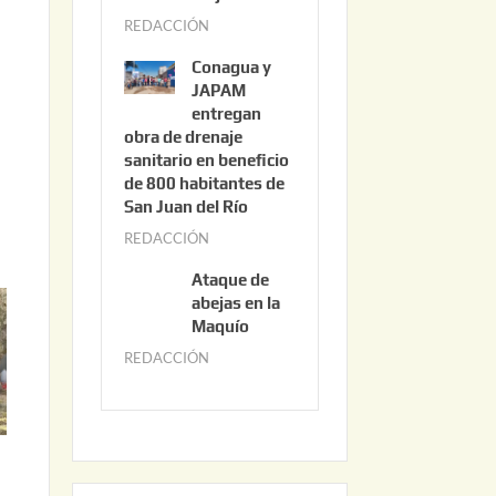
3
REDACCIÓN
j
,
u
2
Conagua y
n
0
JAPAM
i
entregan
2
obra de drenaje
o
6
sanitario en beneficio
3
de 800 habitantes de
0
San Juan del Río
,
REDACCIÓN
j
2
u
0
Ataque de
n
abejas en la
2
i
Maquío
6
o
REDACCIÓN
m
2
a
,
y
2
o
0
2
2
2