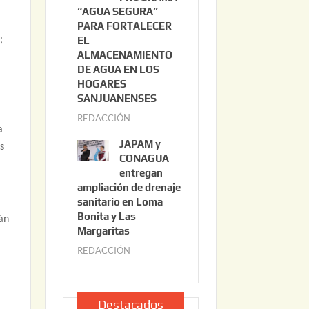
“AGUA SEGURA”
o
6
PARA FORTALECER
2
;
EL
2
ALMACENAMIENTO
,
DE AGUA EN LOS
2
HOGARES
0
SANJUANENSES
2
REDACCIÓN
j
a
6
u
JAPAM y
es
l
CONAGUA
i
entregan
ampliación de drenaje
o
sanitario en Loma
2
Bonita y Las
rán
2
Margaritas
,
REDACCIÓN
j
2
u
0
l
2
i
Destacados
6