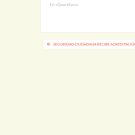
En «Querétaro»
Navegación
SEGURIDAD CIUDADANA RECIBE ACREDITACIÓN
de
entradas