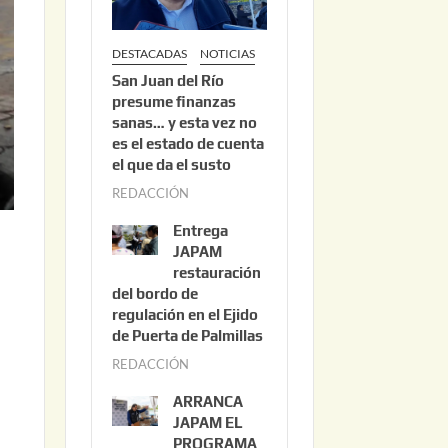
DESTACADAS
NOTICIAS
San Juan del Río
presume finanzas
sanas… y esta vez no
es el estado de cuenta
el que da el susto
REDACCIÓN
a
g
Entrega
o
JAPAM
s
restauración
del bordo de
t
regulación en el Ejido
o
de Puerta de Palmillas
3
REDACCIÓN
j
,
u
2
ARRANCA
l
0
JAPAM EL
i
PROGRAMA
2