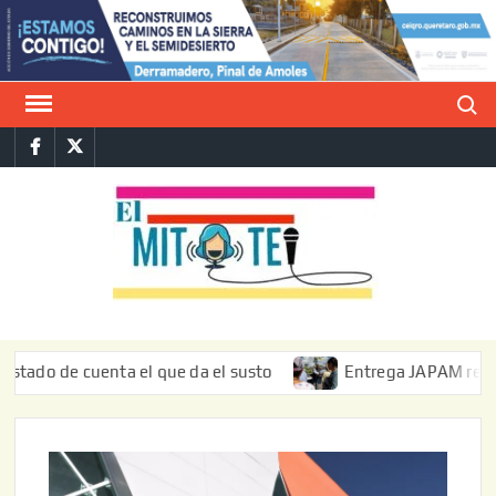
Saltar
al
contenido
Buscar
Facebook
Twitter
E
La vers
sarcást
MIT
de l
informa
de cuenta el que da el susto
Entrega JAPAM restauración 