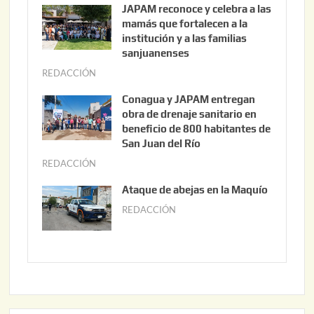
JAPAM reconoce y celebra a las
o
mamás que fortalecen a la
s
institución y a las familias
t
sanjuanenses
o
REDACCIÓN
j
3
u
Conagua y JAPAM entregan
,
n
obra de drenaje sanitario en
2
i
beneficio de 800 habitantes de
0
o
San Juan del Río
2
3
REDACCIÓN
j
6
0
u
Ataque de abejas en la Maquío
,
n
REDACCIÓN
m
2
i
a
0
o
y
2
2
o
6
,
2
2
2
0