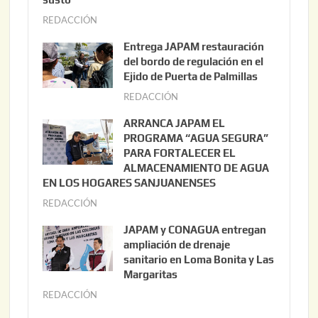
REDACCIÓN
a
g
Entrega JAPAM restauración
o
del bordo de regulación en el
s
Ejido de Puerta de Palmillas
t
REDACCIÓN
j
o
u
ARRANCA JAPAM EL
3
l
PROGRAMA “AGUA SEGURA”
,
i
PARA FORTALECER EL
2
ALMACENAMIENTO DE AGUA
o
0
EN LOS HOGARES SANJUANENSES
2
2
REDACCIÓN
j
2
6
u
,
JAPAM y CONAGUA entregan
l
2
ampliación de drenaje
i
0
sanitario en Loma Bonita y Las
o
Margaritas
2
2
6
REDACCIÓN
j
2
u