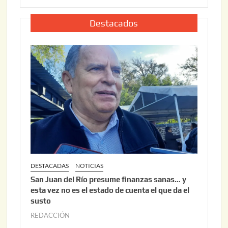
,
l
2
i
Destacados
0
o
2
2
6
2
,
2
0
2
6
DESTACADAS
NOTICIAS
San Juan del Río presume finanzas sanas… y
esta vez no es el estado de cuenta el que da el
susto
REDACCIÓN
a
g