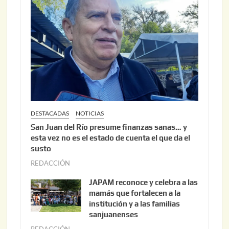
6
2
,
2
0
2
6
DESTACADAS
NOTICIAS
San Juan del Río presume finanzas sanas… y
esta vez no es el estado de cuenta el que da el
susto
REDACCIÓN
a
g
JAPAM reconoce y celebra a las
o
mamás que fortalecen a la
s
institución y a las familias
t
sanjuanenses
o
REDACCIÓN
j