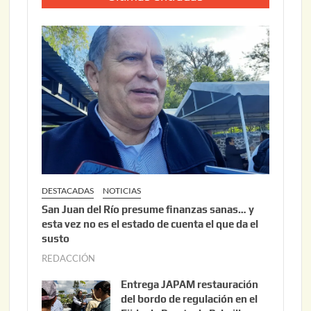
DESTACADAS
NOTICIAS
San Juan del Río presume finanzas sanas… y
esta vez no es el estado de cuenta el que da el
susto
REDACCIÓN
a
g
Entrega JAPAM restauración
o
del bordo de regulación en el
s