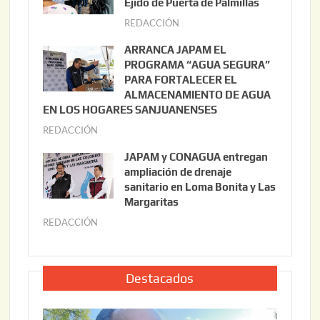
Ejido de Puerta de Palmillas
t
REDACCIÓN
j
o
u
ARRANCA JAPAM EL
3
l
PROGRAMA “AGUA SEGURA”
,
i
PARA FORTALECER EL
2
ALMACENAMIENTO DE AGUA
o
0
EN LOS HOGARES SANJUANENSES
2
2
REDACCIÓN
j
2
6
u
,
JAPAM y CONAGUA entregan
l
2
ampliación de drenaje
i
0
sanitario en Loma Bonita y Las
o
Margaritas
2
2
6
REDACCIÓN
j
2
u
,
l
2
i
Destacados
0
o
2
2