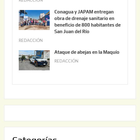
3
u
Conagua y JAPAM entregan
,
n
obra de drenaje sanitario en
2
i
beneficio de 800 habitantes de
0
o
San Juan del Río
2
3
REDACCIÓN
j
6
0
u
Ataque de abejas en la Maquío
,
n
REDACCIÓN
m
2
i
a
0
o
y
2
2
o
6
,
2
2
2
0
,
2
2
6
0
2
6