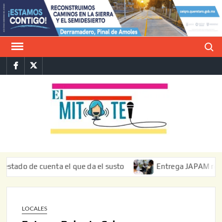
Saltar
al
contenido
Buscar
Facebook
Twitter
E
La vers
sarcást
MIT
de l
informa
 de cuenta el que da el susto
Entrega JAPAM restauración
LOCALES