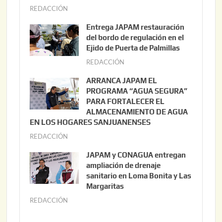
REDACCIÓN
a
g
Entrega JAPAM restauración
o
del bordo de regulación en el
s
Ejido de Puerta de Palmillas
t
REDACCIÓN
j
o
u
ARRANCA JAPAM EL
3
l
PROGRAMA “AGUA SEGURA”
,
i
PARA FORTALECER EL
2
ALMACENAMIENTO DE AGUA
o
0
EN LOS HOGARES SANJUANENSES
2
2
REDACCIÓN
j
2
6
u
,
JAPAM y CONAGUA entregan
l
2
ampliación de drenaje
i
0
sanitario en Loma Bonita y Las
o
Margaritas
2
2
6
REDACCIÓN
j
2
u