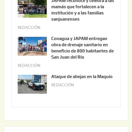
JAPAM reconoce y celebra a las
o
mamás que fortalecen a la
s
institución y a las familias
t
sanjuanenses
o
REDACCIÓN
j
3
u
Conagua y JAPAM entregan
,
n
obra de drenaje sanitario en
2
i
beneficio de 800 habitantes de
0
o
San Juan del Río
2
3
REDACCIÓN
j
6
0
u
Ataque de abejas en la Maquío
,
n
REDACCIÓN
m
2
i
a
0
o
y
2
2
o
6
,
2
2
2
0
,
2