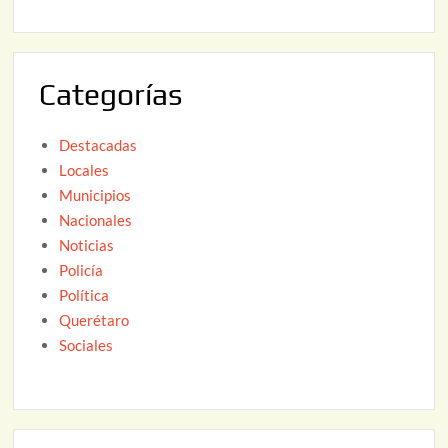
2
6
0
2
Categorías
6
Destacadas
Locales
Municipios
Nacionales
Noticias
Policía
Política
Querétaro
Sociales