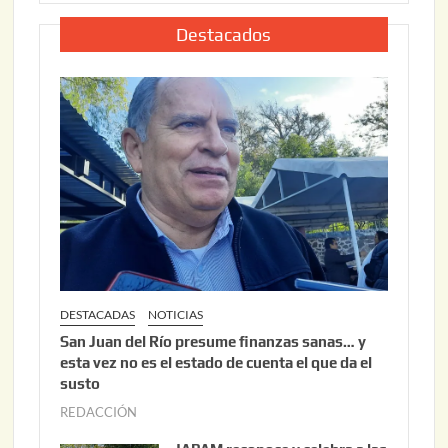
,
l
2
i
Destacados
0
o
2
2
6
2
,
2
0
2
6
DESTACADAS
NOTICIAS
San Juan del Río presume finanzas sanas… y
esta vez no es el estado de cuenta el que da el
susto
REDACCIÓN
a
g