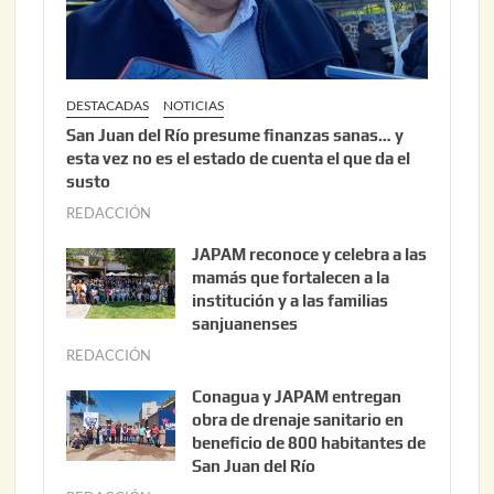
6
DESTACADAS
NOTICIAS
San Juan del Río presume finanzas sanas… y
esta vez no es el estado de cuenta el que da el
susto
REDACCIÓN
a
g
JAPAM reconoce y celebra a las
o
mamás que fortalecen a la
s
institución y a las familias
t
sanjuanenses
o
REDACCIÓN
j
3
u
Conagua y JAPAM entregan
,
n
obra de drenaje sanitario en
2
i
beneficio de 800 habitantes de
0
o
San Juan del Río
2
3