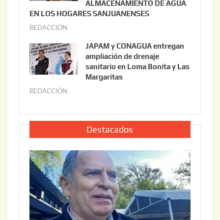
ALMACENAMIENTO DE AGUA
o
0
EN LOS HOGARES SANJUANENSES
2
2
REDACCIÓN
j
2
6
u
,
JAPAM y CONAGUA entregan
l
2
ampliación de drenaje
i
0
sanitario en Loma Bonita y Las
o
Margaritas
2
2
6
REDACCIÓN
j
2
u
,
l
2
i
Destacados
0
o
2
2
6
2
,
2
0
2