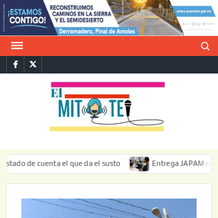
Saltar
al
contenido
Buscar
Facebook
Twitter
E
La vers
sarcást
MIT
de l
informa
 de cuenta el que da el susto
Entrega JAPAM restauración