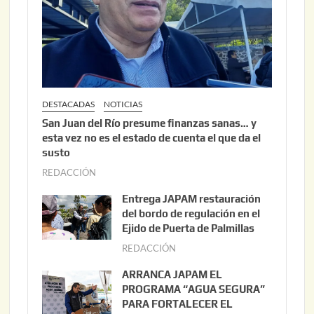
DESTACADAS
NOTICIAS
San Juan del Río presume finanzas sanas… y
esta vez no es el estado de cuenta el que da el
susto
REDACCIÓN
a
g
Entrega JAPAM restauración
o
del bordo de regulación en el
s
Ejido de Puerta de Palmillas
t
REDACCIÓN
j
o
u
ARRANCA JAPAM EL
3
l
PROGRAMA “AGUA SEGURA”
,
i
PARA FORTALECER EL
2