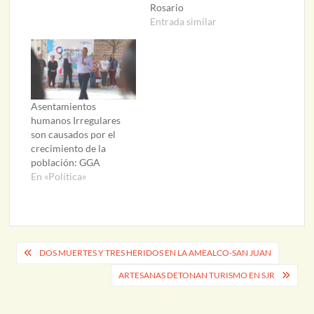
Rosario
Entrada similar
Asentamientos
humanos Irregulares
son causados por el
crecimiento de la
población: GGA
En «Política»
Navegación
DOS MUERTES Y TRES HERIDOS EN LA AMEALCO-SAN JUAN
de
ARTESANAS DETONAN TURISMO EN SJR
entradas