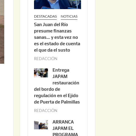
DESTACADAS
NOTICIAS
San Juan del Río
presume finanzas
sanas… y esta vez no
es el estado de cuenta
el que da el susto
REDACCIÓN
a
g
Entrega
o
JAPAM
s
restauración
del bordo de
t
regulación en el Ejido
o
de Puerta de Palmillas
3
REDACCIÓN
j
,
u
2
ARRANCA
l
0
JAPAM EL
i
PROGRAMA
2