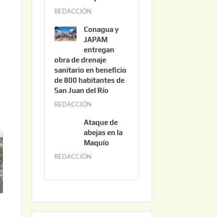
3
REDACCIÓN
j
,
u
2
Conagua y
n
0
JAPAM
i
entregan
2
obra de drenaje
o
6
sanitario en beneficio
3
de 800 habitantes de
0
San Juan del Río
,
REDACCIÓN
j
2
u
0
Ataque de
n
abejas en la
2
i
Maquío
6
o
REDACCIÓN
m
2
a
,
y
2
o
0
2
2
2