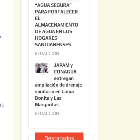
“AGUA SEGURA”
o
6
PARA FORTALECER
2
EL
2
ALMACENAMIENTO
o
,
DE AGUA EN LOS
o
2
HOGARES
0
SANJUANENSES
2
REDACCIÓN
j
6
u
JAPAM y
l
CONAGUA
i
entregan
ampliación de drenaje
o
sanitario en Loma
2
Bonita y Las
2
Margaritas
l.
,
REDACCIÓN
j
2
u
0
l
2
i
Destacados
6