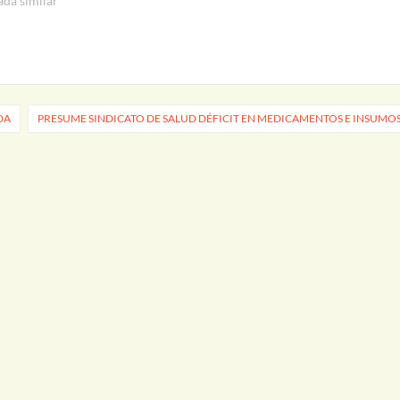
ada similar
DA
PRESUME SINDICATO DE SALUD DÉFICIT EN MEDICAMENTOS E INSUMO