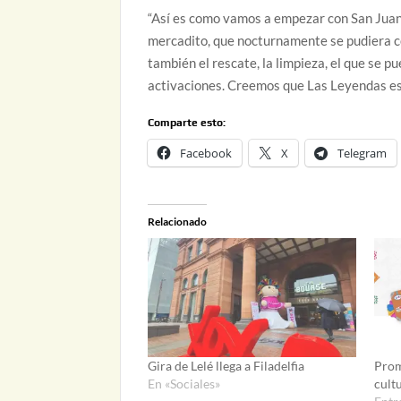
“Así es como vamos a empezar con San Juan. 
mercadito, que nocturnamente se pudiera col
también el rescate, la limpieza, el que se p
activaciones. Creemos que Las Leyendas es 
Comparte esto:
Facebook
X
Telegram
Relacionado
Gira de Lelé llega a Filadelfia
Prom
En «Sociales»
cult