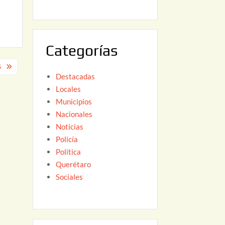
6
,
2
0
Categorías
2
6
S
Destacadas
Locales
Municipios
Nacionales
Noticias
Policía
Política
Querétaro
Sociales