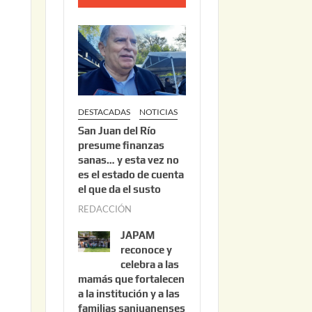
o
2
2
,
2
0
DESTACADAS
NOTICIAS
2
San Juan del Río
6
presume finanzas
sanas… y esta vez no
es el estado de cuenta
el que da el susto
REDACCIÓN
a
g
JAPAM
o
reconoce y
s
s
celebra a las
mamás que fortalecen
t
a la institución y a las
o
familias sanjuanenses