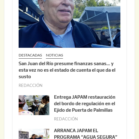
DESTACADAS
NOTICIAS
San Juan del Río presume finanzas sanas… y
esta vez no es el estado de cuenta el que da el
susto
REDACCIÓN
a
g
Entrega JAPAM restauración
o
del bordo de regulación en el
s
Ejido de Puerta de Palmillas
t
REDACCIÓN
j
o
u
ARRANCA JAPAM EL
3
l
PROGRAMA “AGUA SEGURA”