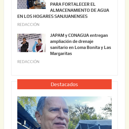
,
i
PARA FORTALECER EL
2
ALMACENAMIENTO DE AGUA
o
0
EN LOS HOGARES SANJUANENSES
2
2
REDACCIÓN
j
2
6
u
,
JAPAM y CONAGUA entregan
l
2
ampliación de drenaje
i
0
sanitario en Loma Bonita y Las
o
Margaritas
2
2
6
REDACCIÓN
j
2
u
,
l
2
i
Destacados
0
o
2
2
6
2
,
2
0