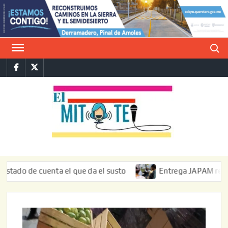
Saltar
al
contenido
Buscar
Facebook
Twitter
E
La vers
sarcást
MIT
de l
informa
 cuenta el que da el susto
Entrega JAPAM restauración d