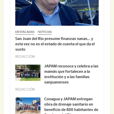
2
6
DESTACADAS
NOTICIAS
San Juan del Río presume finanzas sanas… y
esta vez no es el estado de cuenta el que da el
susto
REDACCIÓN
a
g
JAPAM reconoce y celebra a las
o
mamás que fortalecen a la
s
institución y a las familias
t
sanjuanenses
o
REDACCIÓN
j
3
u
Conagua y JAPAM entregan
,
n
obra de drenaje sanitario en
2
i
beneficio de 800 habitantes de
0