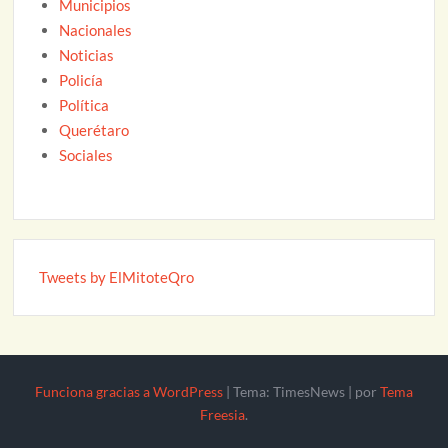
Municipios
Nacionales
Noticias
Policía
Política
Querétaro
Sociales
Tweets by ElMitoteQro
Funciona gracias a WordPress
|
Tema: TimesNews
|
por
Tema
Freesia
.