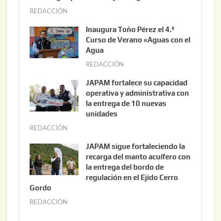
REDACCIÓN
a
g
Inaugura Toño Pérez el 4.º
o
Curso de Verano «Aguas con el
s
Agua
t
REDACCIÓN
a
o
g
JAPAM fortalece su capacidad
1
o
operativa y administrativa con
0
s
la entrega de 10 nuevas
,
unidades
t
2
o
REDACCIÓN
a
0
1
g
JAPAM sigue fortaleciendo la
2
0
o
recarga del manto acuífero con
6
,
s
la entrega del bordo de
2
t
regulación en el Ejido Cerro
Gordo
0
o
2
REDACCIÓN
1
a
6
0
g