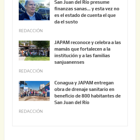
San Juan del Río presume
o
finanzas sanas… y esta vez no
s
es el estado de cuenta el que
t
da el susto
o
REDACCIÓN
a
1
g
JAPAM reconoce y celebra a las
0
o
mamás que fortalecen a la
,
s
institución y a las familias
2
t
sanjuanenses
0
o
REDACCIÓN
j
2
3
u
Conagua y JAPAM entregan
6
,
n
obra de drenaje sanitario en
2
i
beneficio de 800 habitantes de
0
o
San Juan del Río
2
3
REDACCIÓN
j
6
0
u
,
n
2
i