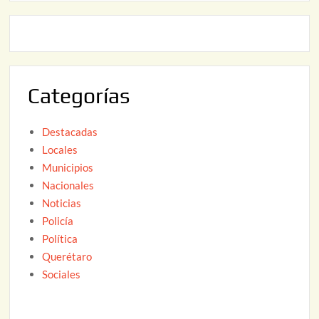
0
o
2
2
6
,
2
0
Categorías
2
6
Destacadas
Locales
Municipios
Nacionales
Noticias
Policía
Política
Querétaro
Sociales