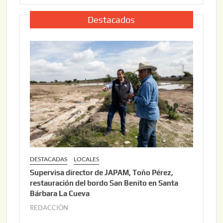
,
o
2
s
Destacados
0
t
2
o
6
1
0
,
2
0
2
6
DESTACADAS
LOCALES
Supervisa director de JAPAM, Toño Pérez,
restauración del bordo San Benito en Santa
Bárbara La Cueva
REDACCIÓN
a
g