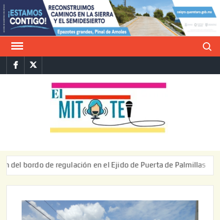
Saltar
al
contenido
Buscar
Facebook
Twitter
E
La vers
sarcást
MIT
de l
informa
do de regulación en el Ejido de Puerta de Palmillas
ARR