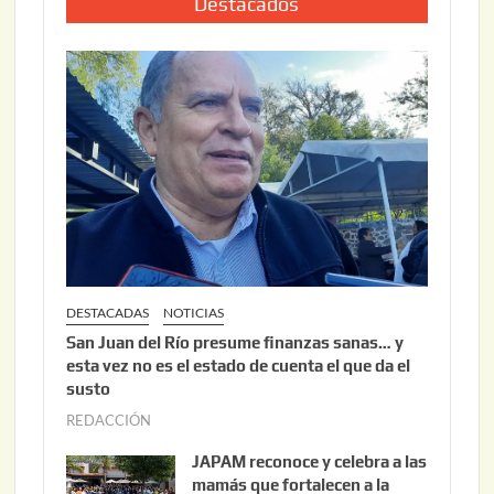
i
Destacados
0
o
2
2
6
2
,
2
0
2
6
DESTACADAS
NOTICIAS
San Juan del Río presume finanzas sanas… y
esta vez no es el estado de cuenta el que da el
susto
REDACCIÓN
a
g
JAPAM reconoce y celebra a las
o
mamás que fortalecen a la