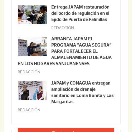
g
Entrega JAPAM restauración
o
del bordo de regulación en el
s
Ejido de Puerta de Palmillas
t
REDACCIÓN
j
o
u
ARRANCA JAPAM EL
3
l
PROGRAMA “AGUA SEGURA”
,
i
PARA FORTALECER EL
2
ALMACENAMIENTO DE AGUA
o
0
EN LOS HOGARES SANJUANENSES
2
2
REDACCIÓN
j
2
6
u
,
JAPAM y CONAGUA entregan
l
2
ampliación de drenaje
i
0
sanitario en Loma Bonita y Las
o
Margaritas
2
2
6
REDACCIÓN
j
2
u
,
l
2