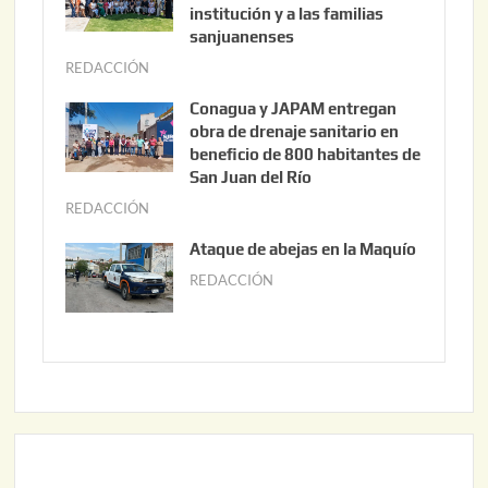
s
institución y a las familias
t
sanjuanenses
o
REDACCIÓN
j
3
u
Conagua y JAPAM entregan
,
n
obra de drenaje sanitario en
2
i
beneficio de 800 habitantes de
0
o
San Juan del Río
2
3
REDACCIÓN
j
6
0
u
Ataque de abejas en la Maquío
,
n
REDACCIÓN
m
2
i
a
0
o
y
2
2
o
6
,
2
2
2
0
,
2
2
6