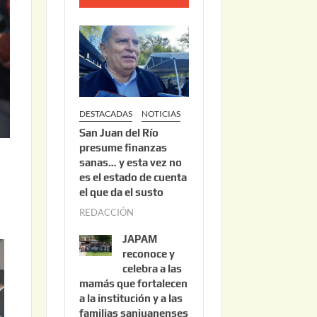
o
2
2
,
2
0
DESTACADAS
NOTICIAS
2
San Juan del Río
6
presume finanzas
sanas… y esta vez no
es el estado de cuenta
el que da el susto
REDACCIÓN
a
g
JAPAM
o
reconoce y
s
celebra a las
mamás que fortalecen
t
a la institución y a las
o
familias sanjuanenses