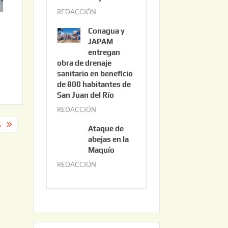
3
REDACCIÓN
j
,
u
2
Conagua y
n
0
JAPAM
i
entregan
2
obra de drenaje
o
6
sanitario en beneficio
3
de 800 habitantes de
0
San Juan del Río
,
REDACCIÓN
j
2
u
A
0
Ataque de
n
abejas en la
2
i
Maquío
6
o
REDACCIÓN
m
2
a
,
y
2
o
0
2
2
2