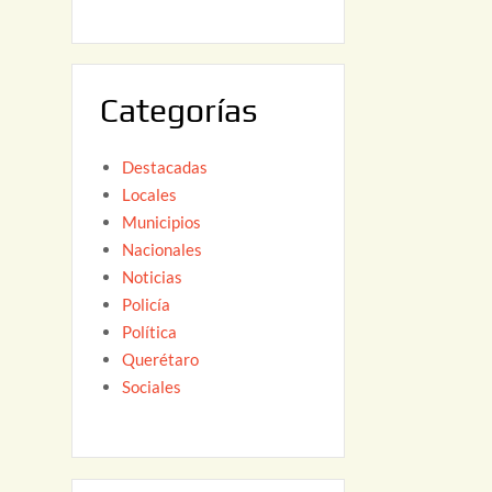
6
,
2
0
Categorías
2
6
Destacadas
Locales
Municipios
Nacionales
Noticias
Policía
Política
Querétaro
Sociales