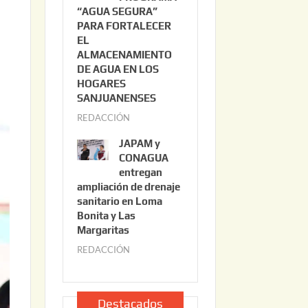
“AGUA SEGURA”
o
6
PARA FORTALECER
2
EL
2
s
ALMACENAMIENTO
,
DE AGUA EN LOS
2
HOGARES
0
SANJUANENSES
2
REDACCIÓN
j
6
u
JAPAM y
l
CONAGUA
i
entregan
ampliación de drenaje
o
sanitario en Loma
2
Bonita y Las
2
Margaritas
,
REDACCIÓN
j
2
u
0
l
2
i
Destacados
6