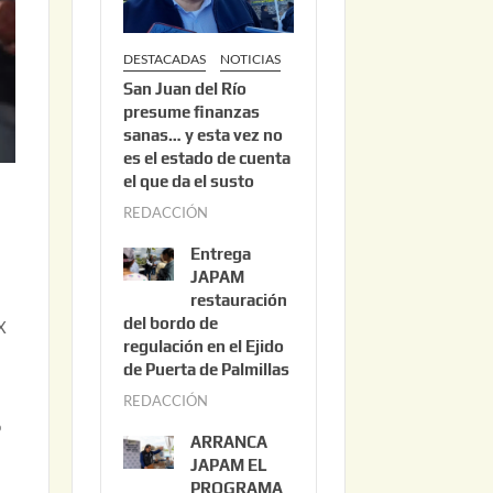
DESTACADAS
NOTICIAS
San Juan del Río
presume finanzas
sanas… y esta vez no
es el estado de cuenta
el que da el susto
REDACCIÓN
a
g
Entrega
o
JAPAM
s
restauración
del bordo de
t
X
regulación en el Ejido
o
de Puerta de Palmillas
3
REDACCIÓN
j
,
o
u
2
ARRANCA
l
0
JAPAM EL
i
PROGRAMA
2