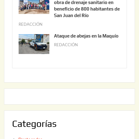
obra de drenaje sanitario en
2
i
beneficio de 800 habitantes de
0
o
San Juan del Río
2
3
REDACCIÓN
j
6
0
u
Ataque de abejas en la Maquío
,
n
REDACCIÓN
m
2
i
a
0
o
y
2
2
o
6
,
2
2
2
0
,
2
2
6
0
2
Categorías
6