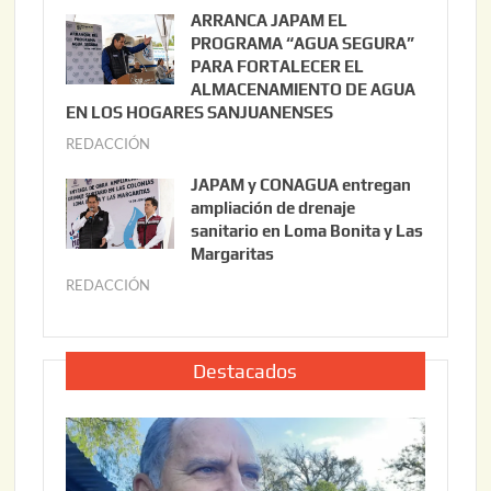
u
ARRANCA JAPAM EL
3
l
PROGRAMA “AGUA SEGURA”
,
i
PARA FORTALECER EL
2
ALMACENAMIENTO DE AGUA
o
0
EN LOS HOGARES SANJUANENSES
2
2
REDACCIÓN
j
2
6
u
,
JAPAM y CONAGUA entregan
l
2
ampliación de drenaje
i
0
sanitario en Loma Bonita y Las
o
Margaritas
2
2
6
REDACCIÓN
j
2
u
,
l
2
i
Destacados
0
o
2
2
6
2
,