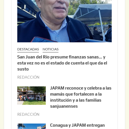
2
0
2
6
DESTACADAS
NOTICIAS
San Juan del Río presume finanzas sanas… y
esta vez no es el estado de cuenta el que da el
susto
REDACCIÓN
a
g
JAPAM reconoce y celebra a las
o
mamás que fortalecen a la
s
institución y a las familias
t
sanjuanenses
o
REDACCIÓN
j
3
u
Conagua y JAPAM entregan
,
n