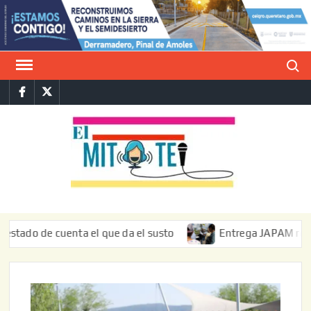
Saltar
al
contenido
Buscar
Facebook
Twitter
E
La vers
sarcást
MIT
de l
informa
de cuenta el que da el susto
Entrega JAPAM restauración 