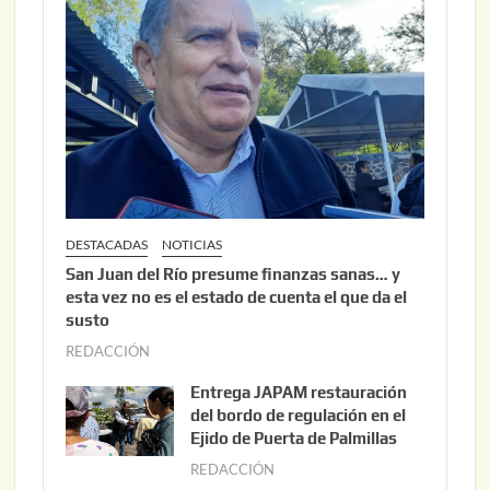
DESTACADAS
NOTICIAS
San Juan del Río presume finanzas sanas… y
esta vez no es el estado de cuenta el que da el
susto
REDACCIÓN
a
g
Entrega JAPAM restauración
o
del bordo de regulación en el
s
Ejido de Puerta de Palmillas
t
REDACCIÓN
j
o