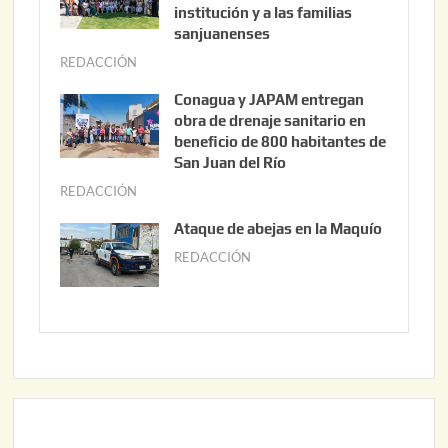
s
institución y a las familias
t
sanjuanenses
o
REDACCIÓN
j
3
u
Conagua y JAPAM entregan
,
n
obra de drenaje sanitario en
2
i
beneficio de 800 habitantes de
0
o
San Juan del Río
2
3
REDACCIÓN
j
6
0
u
Ataque de abejas en la Maquío
,
n
REDACCIÓN
m
2
i
a
0
o
y
2
2
o
6
,
2
2
2
0
,
2
2
6