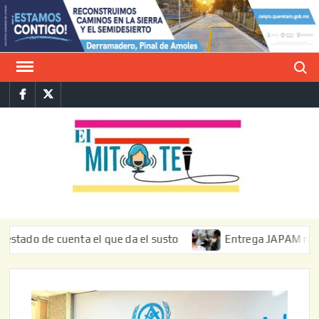
Saltar
al
contenido
Buscar
Facebook
Twitter
E
La vers
sarcást
MIT
de l
informa
 de cuenta el que da el susto
Entrega JAPAM restauración