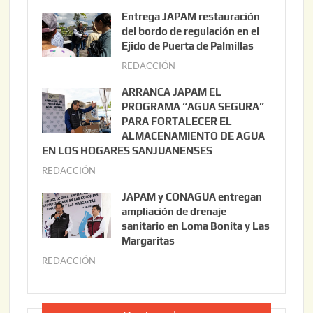
g
Entrega JAPAM restauración
o
del bordo de regulación en el
s
Ejido de Puerta de Palmillas
t
REDACCIÓN
j
o
u
ARRANCA JAPAM EL
3
l
PROGRAMA “AGUA SEGURA”
,
i
PARA FORTALECER EL
2
ALMACENAMIENTO DE AGUA
o
0
EN LOS HOGARES SANJUANENSES
2
2
REDACCIÓN
j
2
6
u
,
JAPAM y CONAGUA entregan
l
2
ampliación de drenaje
i
0
sanitario en Loma Bonita y Las
o
Margaritas
2
2
6
REDACCIÓN
j
2
u
,
l
2