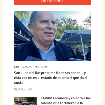
i
Destacados
0
o
2
2
6
2
,
2
0
2
6
DESTACADAS
NOTICIAS
San Juan del Río presume finanzas sanas… y
esta vez no es el estado de cuenta el que da el
susto
REDACCIÓN
a
g
JAPAM reconoce y celebra a las
o
mamás que fortalecen a la