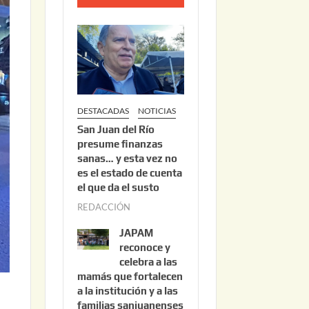
o
2
2
,
2
0
DESTACADAS
NOTICIAS
2
San Juan del Río
6
presume finanzas
sanas… y esta vez no
es el estado de cuenta
el que da el susto
REDACCIÓN
a
g
JAPAM
o
reconoce y
s
celebra a las
mamás que fortalecen
t
a la institución y a las
o
familias sanjuanenses