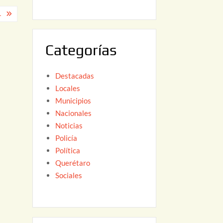
6
,
L
2
0
Categorías
2
6
Destacadas
Locales
Municipios
Nacionales
Noticias
Policía
Política
Querétaro
Sociales