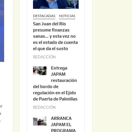
DESTACADAS
NOTICIAS
San Juan del Río
presume finanzas
sanas… y esta vez no
es el estado de cuenta
el que da el susto
REDACCIÓN
a
g
Entrega
o
JAPAM
s
restauración
del bordo de
t
regulación en el Ejido
o
de Puerta de Palmillas
3
ar
REDACCIÓN
j
,
a
u
2
ARRANCA
e
l
0
JAPAM EL
i
PROGRAMA
2