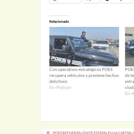
Relacionado
Con operativos estratégicos POES
POES
recupera vehículos y previene hechos
de t
delictivos
estr
En «Policía»
ciud
En «
Navegación
POES REFUERZA LÍMITE ESTATAL EN LA CAPITA