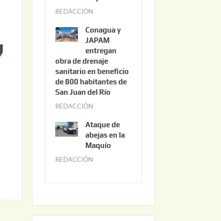
3
REDACCIÓN
j
,
u
2
Conagua y
n
0
JAPAM
i
entregan
2
obra de drenaje
o
6
sanitario en beneficio
3
de 800 habitantes de
0
San Juan del Río
,
REDACCIÓN
j
2
u
0
Ataque de
n
abejas en la
2
i
Maquío
6
o
REDACCIÓN
m
2
a
,
y
2
o
0
2
2
2