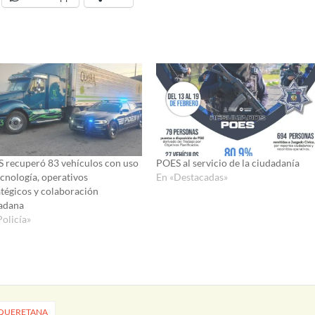
 recuperó 83 vehículos con uso
POES al servicio de la ciudadanía
ecnología, operativos
En «Destacadas»
atégicos y colaboración
adana
Policía»
L QUERETANA