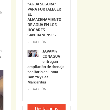
“AGUA SEGURA”
o
6
PARA FORTALECER
2
ir
EL
2
ALMACENAMIENTO
,
DE AGUA EN LOS
2
HOGARES
0
SANJUANENSES
2
REDACCIÓN
j
6
u
na
JAPAM y
l
CONAGUA
s
i
entregan
ampliación de drenaje
o
sanitario en Loma
2
Bonita y Las
2
Margaritas
,
REDACCIÓN
j
2
u
0
l
2
i
Destacados
6