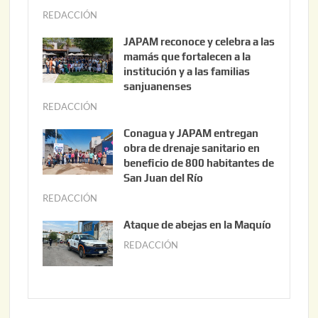
REDACCIÓN
a
g
JAPAM reconoce y celebra a las
o
mamás que fortalecen a la
s
institución y a las familias
t
sanjuanenses
o
REDACCIÓN
j
3
u
Conagua y JAPAM entregan
,
n
obra de drenaje sanitario en
2
i
beneficio de 800 habitantes de
0
o
San Juan del Río
2
3
REDACCIÓN
j
6
0
u
Ataque de abejas en la Maquío
,
n
REDACCIÓN
m
2
i
a
0
o
y
2
2
o
6
,
2