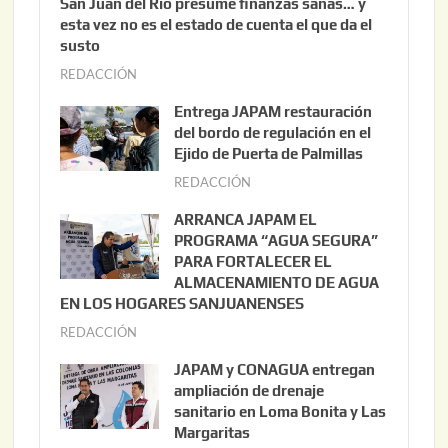
San Juan del Río presume finanzas sanas… y
esta vez no es el estado de cuenta el que da el
susto
REDACCIÓN
a
g
Entrega JAPAM restauración
o
del bordo de regulación en el
s
Ejido de Puerta de Palmillas
t
REDACCIÓN
j
o
u
ARRANCA JAPAM EL
3
l
PROGRAMA “AGUA SEGURA”
,
i
PARA FORTALECER EL
2
ALMACENAMIENTO DE AGUA
o
0
EN LOS HOGARES SANJUANENSES
2
2
REDACCIÓN
j
2
6
u
,
JAPAM y CONAGUA entregan
l
2
ampliación de drenaje
i
0
sanitario en Loma Bonita y Las
o
Margaritas
2