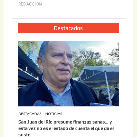
2
6
REDACCIÓN
j
2
u
,
l
2
i
Destacados
0
o
2
2
6
2
,
2
0
2
6
DESTACADAS
NOTICIAS
San Juan del Río presume finanzas sanas… y
esta vez no es el estado de cuenta el que da el
susto