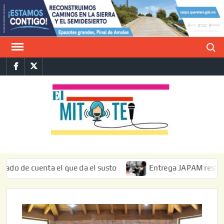
Saltar
al
contenido
Buscar
Facebook
Twitter
E
La vers
sarcást
MIT
de l
informa
cuenta el que da el susto
Entrega JAPAM restauración del