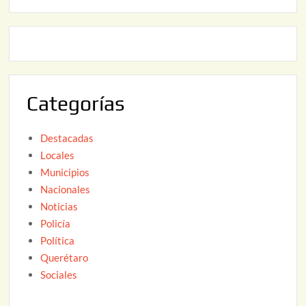
2
2
0
,
2
2
6
0
2
Categorías
6
Destacadas
Locales
Municipios
Nacionales
Noticias
Policía
Política
Querétaro
Sociales