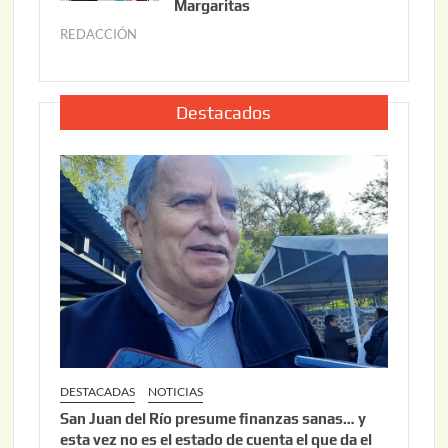
o
Margaritas
2
2
6
REDACCIÓN
j
2
u
,
l
2
i
Destacados
0
o
2
2
6
2
,
2
0
2
6
DESTACADAS
NOTICIAS
San Juan del Río presume finanzas sanas… y
esta vez no es el estado de cuenta el que da el