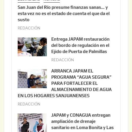
San Juan del Río presume finanzas sanas… y
esta vez no es el estado de cuenta el que da el
susto
REDACCIÓN
a
g
Entrega JAPAM restauración
o
del bordo de regulación en el
s
Ejido de Puerta de Palmillas
t
REDACCIÓN
j
o
u
ARRANCA JAPAM EL
3
l
PROGRAMA “AGUA SEGURA”
,
i
PARA FORTALECER EL
2
ALMACENAMIENTO DE AGUA
o
0
EN LOS HOGARES SANJUANENSES
2
2
REDACCIÓN
j
2
6
u
,
JAPAM y CONAGUA entregan
l
2
ampliación de drenaje
i
0
sanitario en Loma Bonita y Las