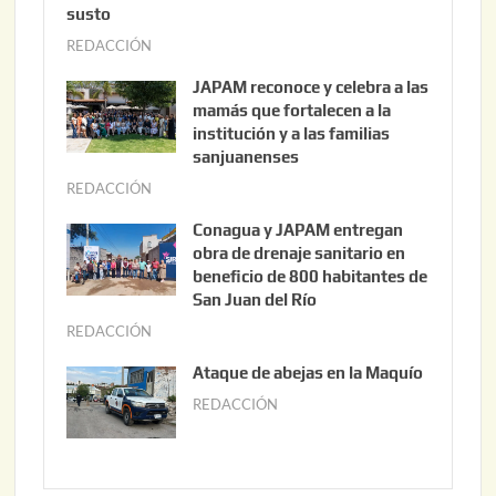
susto
REDACCIÓN
a
g
JAPAM reconoce y celebra a las
o
mamás que fortalecen a la
s
institución y a las familias
t
sanjuanenses
o
REDACCIÓN
j
3
u
Conagua y JAPAM entregan
,
n
obra de drenaje sanitario en
2
i
beneficio de 800 habitantes de
0
o
San Juan del Río
2
3
REDACCIÓN
j
6
0
u
Ataque de abejas en la Maquío
,
n
REDACCIÓN
m
2
i
a
0
o
y
2
2
o
6