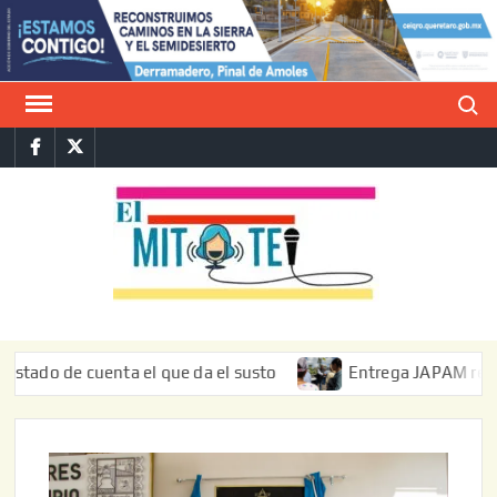
Saltar
al
contenido
Buscar
Facebook
Twitter
E
La vers
sarcást
MIT
de l
informa
de cuenta el que da el susto
Entrega JAPAM restauración 