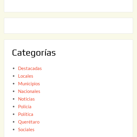
,
2
2
2
0
,
2
2
6
0
2
Categorías
6
Destacadas
Locales
Municipios
Nacionales
Noticias
Policía
Política
Querétaro
Sociales