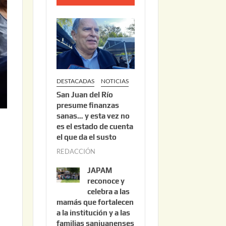
o
2
2
,
2
0
DESTACADAS
NOTICIAS
2
San Juan del Río
6
presume finanzas
sanas… y esta vez no
es el estado de cuenta
el que da el susto
REDACCIÓN
a
g
JAPAM
o
reconoce y
s
celebra a las
mamás que fortalecen
t
a la institución y a las
o
familias sanjuanenses