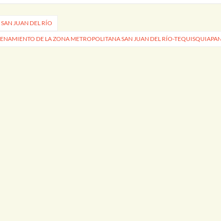
 SAN JUAN DEL RÍO
NAMIENTO DE LA ZONA METROPOLITANA SAN JUAN DEL RÍO-TEQUISQUIAPA