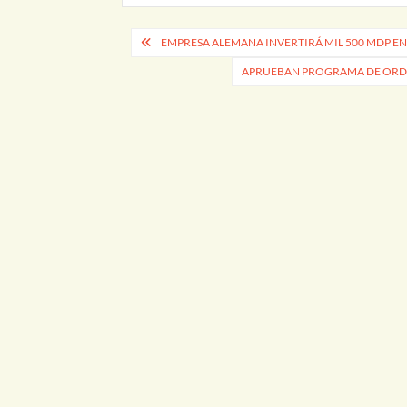
Navegación
EMPRESA ALEMANA INVERTIRÁ MIL 500 MDP EN
de
APRUEBAN PROGRAMA DE ORDE
entradas