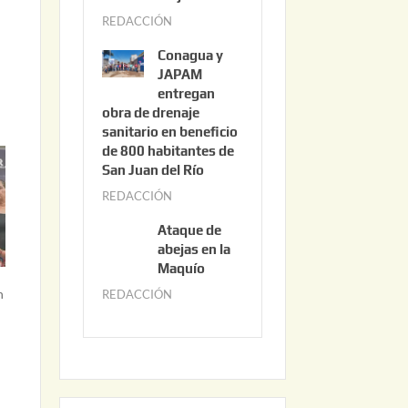
3
REDACCIÓN
j
,
u
2
Conagua y
n
0
JAPAM
i
entregan
2
obra de drenaje
o
6
sanitario en beneficio
3
de 800 habitantes de
0
San Juan del Río
,
REDACCIÓN
j
2
u
0
Ataque de
n
abejas en la
2
i
Maquío
6
o
n
REDACCIÓN
m
2
a
,
y
2
o
0
2
2
2