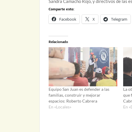
Sandra Camacho Rojo, y directivos de las e
Comparte esto:
Facebook
X
Telegram
Relacionado
Equipo San Juan es defender a las
La o
familias, construir y mejorar
que f
espacios: Roberto Cabrera
Cabr
En «Locales»
En «