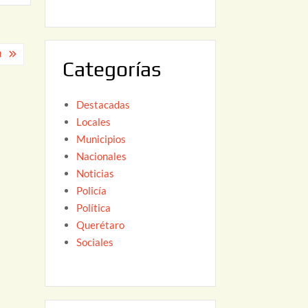
6
,
2
0
N
Categorías
2
6
Destacadas
Locales
Municipios
Nacionales
Noticias
Policía
Política
Querétaro
Sociales