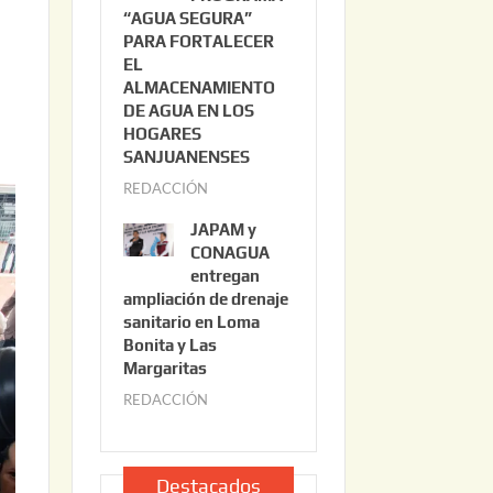
“AGUA SEGURA”
o
6
PARA FORTALECER
2
EL
2
ALMACENAMIENTO
,
DE AGUA EN LOS
2
HOGARES
o
0
SANJUANENSES
2
REDACCIÓN
j
6
u
JAPAM y
l
CONAGUA
i
entregan
ampliación de drenaje
o
sanitario en Loma
2
Bonita y Las
2
Margaritas
,
REDACCIÓN
j
2
u
0
l
2
i
Destacados
6