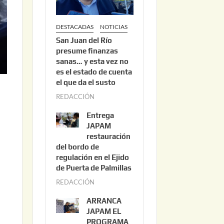
DESTACADAS
NOTICIAS
San Juan del Río
presume finanzas
sanas… y esta vez no
es el estado de cuenta
el que da el susto
REDACCIÓN
a
g
Entrega
o
JAPAM
s
restauración
del bordo de
t
regulación en el Ejido
o
de Puerta de Palmillas
3
REDACCIÓN
j
,
u
2
ARRANCA
l
0
JAPAM EL
i
PROGRAMA
2