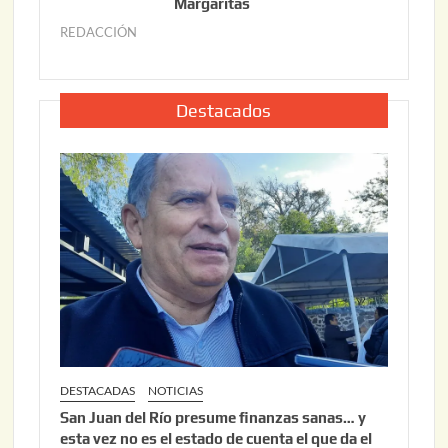
o
Margaritas
2
2
6
REDACCIÓN
j
2
u
,
l
2
i
Destacados
0
o
2
2
6
2
,
2
0
2
6
DESTACADAS
NOTICIAS
San Juan del Río presume finanzas sanas… y
esta vez no es el estado de cuenta el que da el