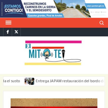
Saltar
al
contenido
Buscar
Facebook
Twitter
E
La vers
sarcást
MIT
de l
informa
sto
Entrega JAPAM restauración del bordo de regulación 