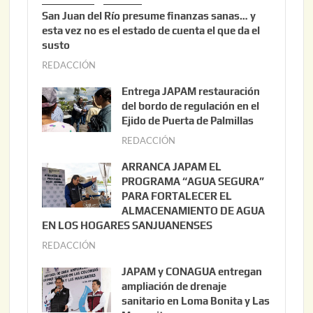
San Juan del Río presume finanzas sanas… y
esta vez no es el estado de cuenta el que da el
susto
REDACCIÓN
a
g
Entrega JAPAM restauración
o
del bordo de regulación en el
s
Ejido de Puerta de Palmillas
t
REDACCIÓN
j
o
u
ARRANCA JAPAM EL
3
l
PROGRAMA “AGUA SEGURA”
,
i
PARA FORTALECER EL
2
ALMACENAMIENTO DE AGUA
o
0
EN LOS HOGARES SANJUANENSES
2
2
REDACCIÓN
j
2
6
u
,
JAPAM y CONAGUA entregan
l
2
ampliación de drenaje
i
0
sanitario en Loma Bonita y Las