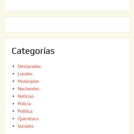
2
2
2
0
,
2
2
6
0
2
Categorías
6
Destacadas
Locales
Municipios
Nacionales
Noticias
Policía
Política
Querétaro
Sociales