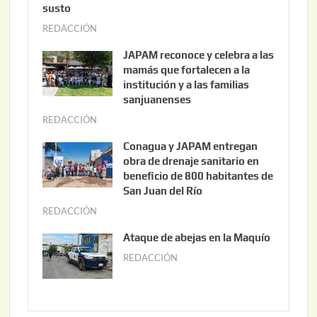
susto
REDACCIÓN
a
g
JAPAM reconoce y celebra a las
o
mamás que fortalecen a la
s
institución y a las familias
t
sanjuanenses
o
REDACCIÓN
j
3
u
Conagua y JAPAM entregan
,
n
obra de drenaje sanitario en
2
i
beneficio de 800 habitantes de
0
o
San Juan del Río
2
3
REDACCIÓN
j
6
0
u
Ataque de abejas en la Maquío
,
n
REDACCIÓN
m
2
i
a
0
o
y
2
2
o
6
,