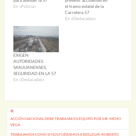
para atender la 57
prevenir accidentes en
En «Policía»
el tramo estatal de la
Carretera 57
En «Destacadas»
EXIGEN
AUTORIDADES
SANJUANENSES,
SEGURIDAD EN LA 57
En «Destacadas»
Navegación
ACCIÓN NACIONAL DEBE TRABAJAR EN EQUIPO POR SJR: MEMO
de
VEGA
entradas
TRABAJAMOS COMO SI NOS FUÉRAMOS A REELEGIR: ROBERTO