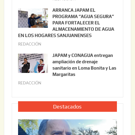
o
u
ARRANCA JAPAM EL
3
l
PROGRAMA “AGUA SEGURA”
,
i
PARA FORTALECER EL
2
ALMACENAMIENTO DE AGUA
o
0
EN LOS HOGARES SANJUANENSES
2
2
REDACCIÓN
j
2
6
u
,
JAPAM y CONAGUA entregan
l
2
ampliación de drenaje
i
0
sanitario en Loma Bonita y Las
o
Margaritas
2
2
6
REDACCIÓN
j
2
u
,
l
2
i
Destacados
0
o
2
2
6
2