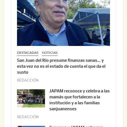
,
2
0
2
6
DESTACADAS
NOTICIAS
San Juan del Río presume finanzas sanas… y
esta vez no es el estado de cuenta el que da el
susto
REDACCIÓN
a
g
JAPAM reconoce y celebra a las
o
mamás que fortalecen a la
s
institución y a las familias
t
sanjuanenses
o
REDACCIÓN
j
3
u