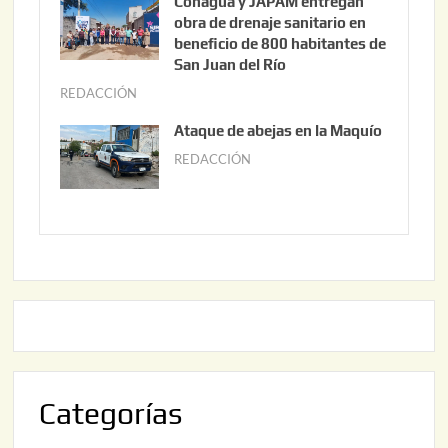
Conagua y JAPAM entregan
,
n
obra de drenaje sanitario en
2
i
beneficio de 800 habitantes de
0
o
San Juan del Río
2
3
REDACCIÓN
j
6
0
u
Ataque de abejas en la Maquío
,
n
REDACCIÓN
m
2
i
a
0
o
y
2
2
o
6
,
2
2
2
0
,
2
2
6
0
2
Categorías
6