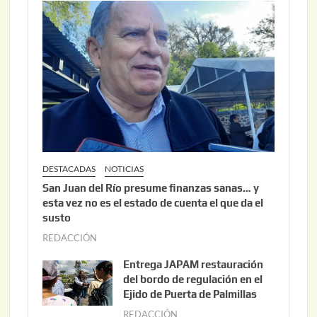
DESTACADAS
NOTICIAS
San Juan del Río presume finanzas sanas… y
esta vez no es el estado de cuenta el que da el
susto
REDACCIÓN
a
g
Entrega JAPAM restauración
o
del bordo de regulación en el
s
Ejido de Puerta de Palmillas
t
REDACCIÓN
j