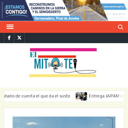
Saltar
al
contenido
Buscar
Facebook
Twitter
E
La vers
sarcást
MIT
de l
informa
e cuenta el que da el susto
Entrega JAPAM restauración d