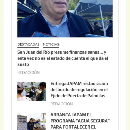
DESTACADAS
NOTICIAS
San Juan del Río presume finanzas sanas… y
esta vez no es el estado de cuenta el que da el
susto
REDACCIÓN
a
g
Entrega JAPAM restauración
o
del bordo de regulación en el
s
Ejido de Puerta de Palmillas
t
REDACCIÓN
j
o
u
ARRANCA JAPAM EL
3
l
PROGRAMA “AGUA SEGURA”
,
i
PARA FORTALECER EL