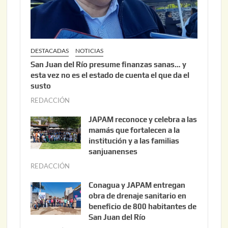
6
DESTACADAS
NOTICIAS
San Juan del Río presume finanzas sanas… y
esta vez no es el estado de cuenta el que da el
susto
REDACCIÓN
a
g
JAPAM reconoce y celebra a las
o
mamás que fortalecen a la
s
institución y a las familias
t
sanjuanenses
o
REDACCIÓN
j
3
u
Conagua y JAPAM entregan
,
n
obra de drenaje sanitario en
2
i
beneficio de 800 habitantes de
0
o
San Juan del Río
2