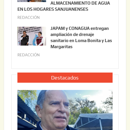
2
ALMACENAMIENTO DE AGUA
o
0
EN LOS HOGARES SANJUANENSES
2
2
REDACCIÓN
j
2
6
u
,
JAPAM y CONAGUA entregan
l
2
ampliación de drenaje
i
0
sanitario en Loma Bonita y Las
o
Margaritas
2
2
6
REDACCIÓN
j
2
u
,
l
2
i
Destacados
0
o
2
2
6
2
,
2
0
2