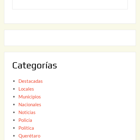
y
2
2
o
6
,
2
2
2
0
,
2
2
6
0
2
Categorías
6
Destacadas
Locales
Municipios
Nacionales
Noticias
Policía
Política
Querétaro