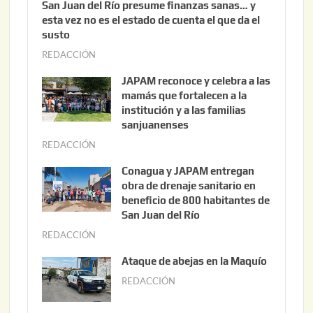
San Juan del Río presume finanzas sanas… y
esta vez no es el estado de cuenta el que da el
susto
REDACCIÓN
a
g
JAPAM reconoce y celebra a las
o
mamás que fortalecen a la
s
institución y a las familias
t
sanjuanenses
o
REDACCIÓN
j
3
u
Conagua y JAPAM entregan
,
n
obra de drenaje sanitario en
2
i
beneficio de 800 habitantes de
0
o
San Juan del Río
2
3
REDACCIÓN
j
6
0
u
Ataque de abejas en la Maquío
,
n
REDACCIÓN
m
2
i
a
0
o