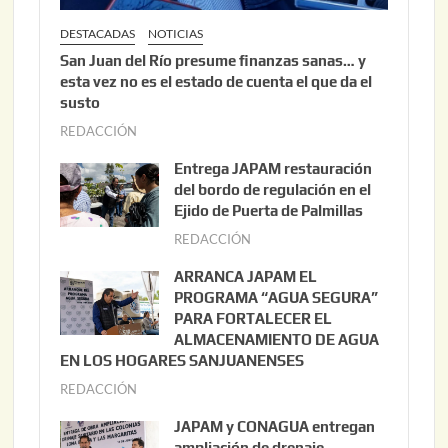
DESTACADAS
NOTICIAS
San Juan del Río presume finanzas sanas… y
esta vez no es el estado de cuenta el que da el
susto
REDACCIÓN
a
g
Entrega JAPAM restauración
o
del bordo de regulación en el
s
Ejido de Puerta de Palmillas
t
REDACCIÓN
j
o
u
ARRANCA JAPAM EL
3
l
PROGRAMA “AGUA SEGURA”
,
i
PARA FORTALECER EL
2
ALMACENAMIENTO DE AGUA
o
0
EN LOS HOGARES SANJUANENSES
2
2
REDACCIÓN
j
2
6
u
,
JAPAM y CONAGUA entregan
l
2
ampliación de drenaje