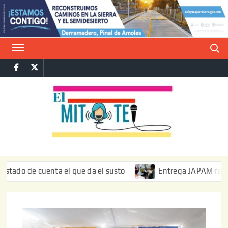
Saltar
al
contenido
Buscar
Facebook
Twitter
E
La vers
sarcást
MIT
de l
informa
de cuenta el que da el susto
Entrega JAPAM restauración 