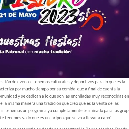
estión de eventos tenemos culturales y deportivos para lo que es la
racteriza por mucho tiempo por su comida, que a final de cuenta la
comunidad y se dedican a lo que son las enchiladas muy reconocidas e
de la misma manera una tradición que creo que es la venta de las
ues sí tenemos un programa ya completamente terminado para los grup
te tenemos ya lo que es un jaripeo que se va a llevar a cabo”.
 montar un escenario en donde se presentará la Banda Machos, Banda