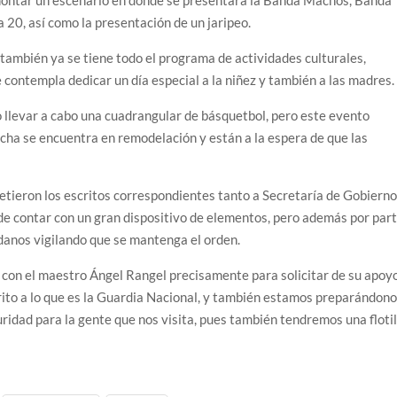
a 20, así como la presentación de un jaripeo.
jo también ya se tiene todo el programa de actividades culturales,
 contempla dedicar un día especial a la niñez y también a las madres.
 llevar a cabo una cuadrangular de básquetbol, pero este evento
ncha se encuentra en remodelación y están a la espera de que las
metieron los escritos correspondientes tanto a Secretaría de Gobierno
 de contar con un gran dispositivo de elementos, pero además por par
danos vigilando que se mantenga el orden.
ca con el maestro Ángel Rangel precisamente para solicitar de su apoyo
rito a lo que es la Guardia Nacional, y también estamos preparándon
ridad para la gente que nos visita, pues también tendremos una flotil