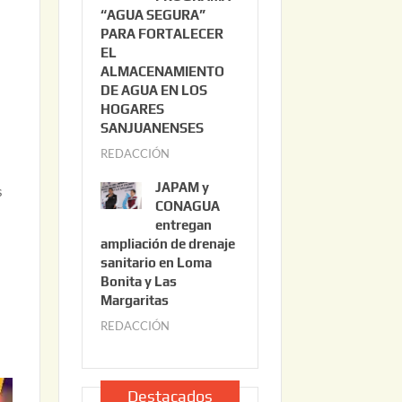
“AGUA SEGURA”
o
6
PARA FORTALECER
2
EL
2
ALMACENAMIENTO
,
DE AGUA EN LOS
2
HOGARES
0
SANJUANENSES
2
REDACCIÓN
j
6
u
JAPAM y
s
l
CONAGUA
i
entregan
ampliación de drenaje
o
sanitario en Loma
2
Bonita y Las
2
Margaritas
,
REDACCIÓN
j
2
u
0
l
2
i
Destacados
6