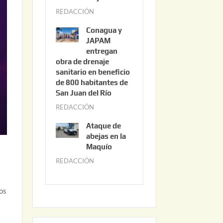
3
REDACCIÓN
j
,
u
2
Conagua y
n
0
JAPAM
i
entregan
2
obra de drenaje
o
6
sanitario en beneficio
3
de 800 habitantes de
0
San Juan del Río
,
REDACCIÓN
j
2
u
0
Ataque de
n
abejas en la
2
i
Maquío
6
o
REDACCIÓN
m
n
2
a
,
y
os
2
o
0
2
2
2