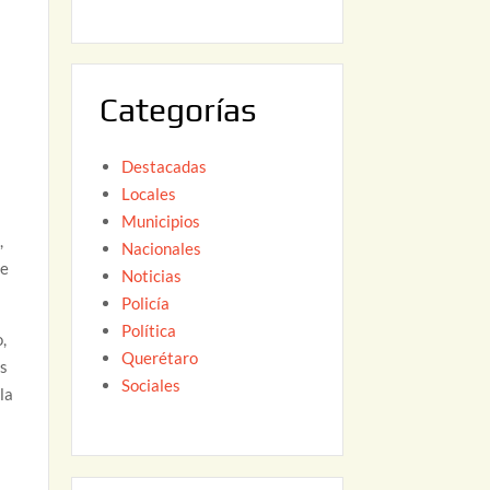
6
,
2
0
Categorías
2
6
Destacadas
Locales
Municipios
,
Nacionales
te
Noticias
Policía
Política
,
Querétaro
os
Sociales
la