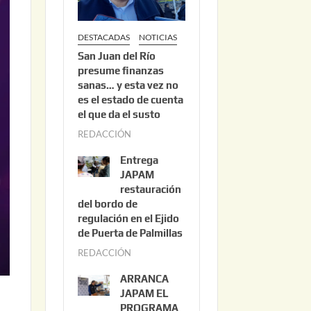
DESTACADAS
NOTICIAS
San Juan del Río
presume finanzas
sanas… y esta vez no
es el estado de cuenta
el que da el susto
REDACCIÓN
a
g
Entrega
o
JAPAM
s
restauración
del bordo de
t
regulación en el Ejido
o
de Puerta de Palmillas
3
REDACCIÓN
j
,
u
2
ARRANCA
l
0
JAPAM EL
i
PROGRAMA
2