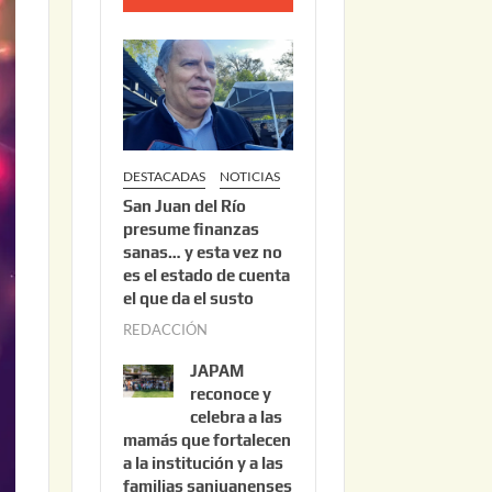
o
2
2
,
2
0
DESTACADAS
NOTICIAS
2
San Juan del Río
6
presume finanzas
sanas… y esta vez no
es el estado de cuenta
el que da el susto
REDACCIÓN
a
g
JAPAM
o
reconoce y
s
celebra a las
mamás que fortalecen
t
a la institución y a las
o
familias sanjuanenses