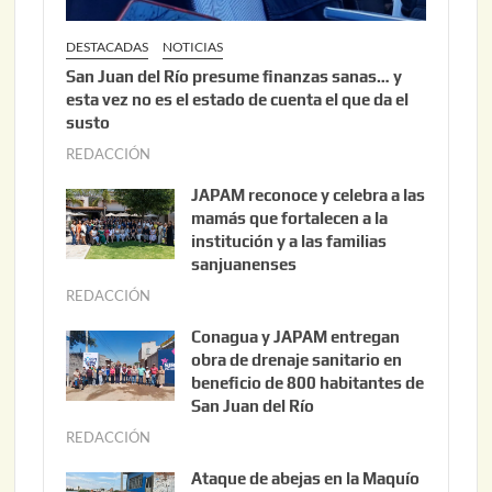
DESTACADAS
NOTICIAS
San Juan del Río presume finanzas sanas… y
esta vez no es el estado de cuenta el que da el
susto
REDACCIÓN
a
g
JAPAM reconoce y celebra a las
o
mamás que fortalecen a la
s
institución y a las familias
t
sanjuanenses
o
REDACCIÓN
j
3
u
Conagua y JAPAM entregan
,
n
obra de drenaje sanitario en
2
i
beneficio de 800 habitantes de
0
o
San Juan del Río
2
3
REDACCIÓN
j
6
0
u
Ataque de abejas en la Maquío
,
n