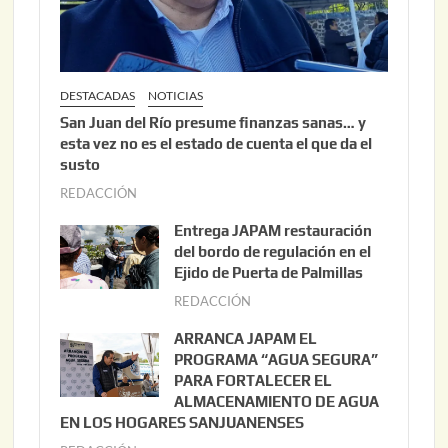
DESTACADAS
NOTICIAS
San Juan del Río presume finanzas sanas… y
esta vez no es el estado de cuenta el que da el
susto
REDACCIÓN
a
g
Entrega JAPAM restauración
o
del bordo de regulación en el
s
Ejido de Puerta de Palmillas
t
REDACCIÓN
j
o
u
ARRANCA JAPAM EL
3
l
PROGRAMA “AGUA SEGURA”
,
i
PARA FORTALECER EL
2
ALMACENAMIENTO DE AGUA
o
0
EN LOS HOGARES SANJUANENSES
2
2