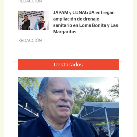
REDACCIÓN
j
2
6
u
,
JAPAM y CONAGUA entregan
l
2
ampliación de drenaje
i
0
sanitario en Loma Bonita y Las
o
Margaritas
2
2
6
REDACCIÓN
j
2
u
,
l
2
i
Destacados
0
o
2
2
6
2
,
2
0
2
6