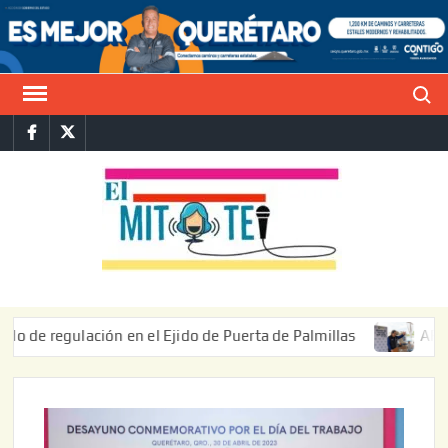
Saltar
al
contenido
Buscar
Facebook
Twitter
E
La vers
sarcást
MIT
de l
informa
gulación en el Ejido de Puerta de Palmillas
ARRANCA J