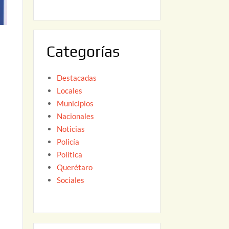
6
,
2
0
Categorías
2
6
Destacadas
Locales
Municipios
Nacionales
Noticias
Policía
Política
Querétaro
Sociales