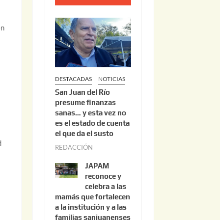
o
2
en
2
,
2
0
DESTACADAS
NOTICIAS
2
San Juan del Río
6
presume finanzas
sanas… y esta vez no
es el estado de cuenta
el que da el susto
d
REDACCIÓN
a
g
JAPAM
o
reconoce y
s
celebra a las
mamás que fortalecen
t
a la institución y a las
o
familias sanjuanenses