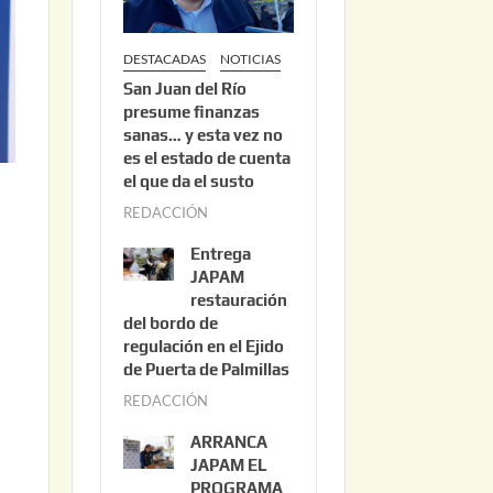
DESTACADAS
NOTICIAS
San Juan del Río
presume finanzas
sanas… y esta vez no
es el estado de cuenta
el que da el susto
REDACCIÓN
a
g
Entrega
o
JAPAM
s
restauración
del bordo de
t
regulación en el Ejido
o
de Puerta de Palmillas
3
REDACCIÓN
j
,
u
2
ARRANCA
l
0
JAPAM EL
i
PROGRAMA
2