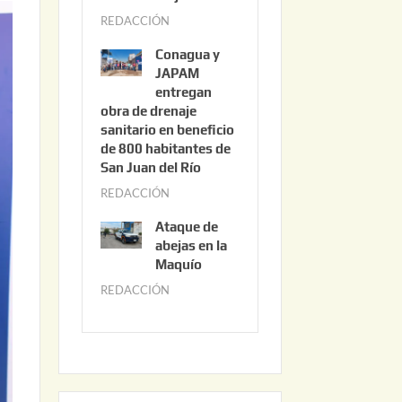
3
REDACCIÓN
j
,
u
2
Conagua y
n
0
JAPAM
i
entregan
2
obra de drenaje
o
6
sanitario en beneficio
3
de 800 habitantes de
0
San Juan del Río
,
REDACCIÓN
j
2
u
0
Ataque de
n
abejas en la
2
i
Maquío
6
o
REDACCIÓN
m
2
a
,
y
2
o
0
2
2
2