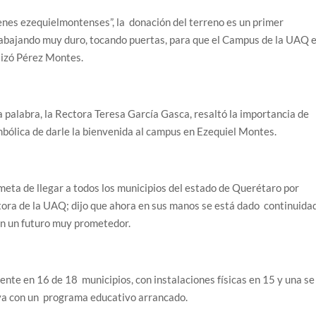
venes ezequielmontenses”, la donación del terreno es un primer
abajando muy duro, tocando puertas, para que el Campus de la UAQ 
lizó Pérez Montes.
la palabra, la Rectora Teresa García Gasca, resaltó la importancia de
mbólica de darle la bienvenida al campus en Ezequiel Montes.
eta de llegar a todos los municipios del estado de Querétaro por
ectora de la UAQ; dijo que ahora en sus manos se está dado continuida
en un futuro muy prometedor.
te en 16 de 18 municipios, con instalaciones físicas en 15 y una se
ya con un programa educativo arrancado.