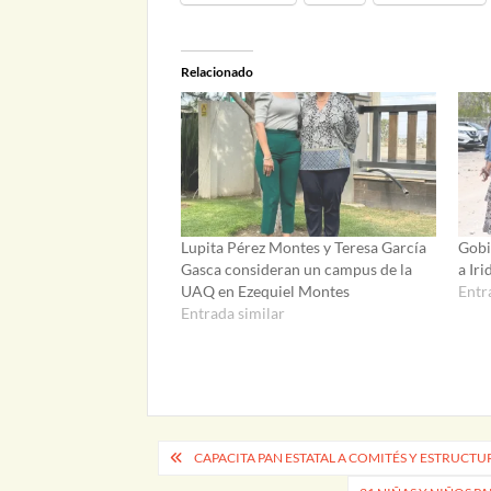
Relacionado
Lupita Pérez Montes y Teresa García
Gobi
Gasca consideran un campus de la
a Iri
UAQ en Ezequiel Montes
Entr
Entrada similar
Navegación
CAPACITA PAN ESTATAL A COMITÉS Y ESTRUCTU