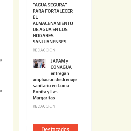
“AGUA SEGURA”
o
6
PARA FORTALECER
2
EL
2
ALMACENAMIENTO
,
DE AGUA EN LOS
2
HOGARES
0
SANJUANENSES
2
REDACCIÓN
j
6
u
la
JAPAM y
l
CONAGUA
i
entregan
ampliación de drenaje
o
sanitario en Loma
2
ar
Bonita y Las
2
Margaritas
,
REDACCIÓN
j
2
u
0
l
2
i
Destacados
6