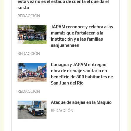
esta vez no es el estado de cuenta el que da el
susto
REDACCIÓN
a
g
JAPAM reconoce y celebra a las
o
mamás que fortalecen a la
s
institución y a las familias
t
sanjuanenses
o
REDACCIÓN
j
3
u
Conagua y JAPAM entregan
,
n
obra de drenaje sanitario en
2
i
beneficio de 800 habitantes de
0
o
San Juan del Río
2
3
REDACCIÓN
j
6
0
u
Ataque de abejas en la Maquío
,
n
REDACCIÓN
m
2
i
a
0
o
y
2
2