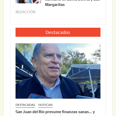
o
Margaritas
2
2
6
REDACCIÓN
j
2
u
,
l
2
i
Destacados
0
o
2
2
6
2
,
2
0
2
6
DESTACADAS
NOTICIAS
San Juan del Río presume finanzas sanas… y