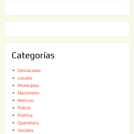
o
6
,
2
2
2
0
,
2
2
6
0
2
Categorías
6
Destacadas
Locales
Municipios
Nacionales
Noticias
Policía
Política
Querétaro
Sociales