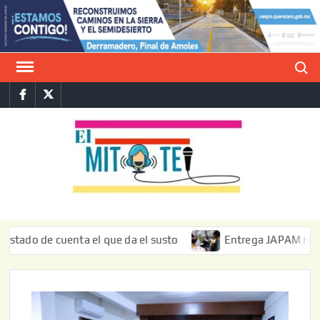
Saltar
al
contenido
Buscar
Facebook
Twitter
E
La vers
sarcást
MIT
de l
informa
de cuenta el que da el susto
Entrega JAPAM restauración 