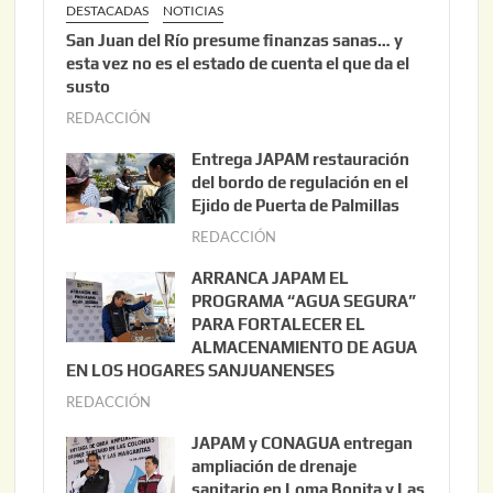
DESTACADAS
NOTICIAS
San Juan del Río presume finanzas sanas… y
esta vez no es el estado de cuenta el que da el
susto
REDACCIÓN
a
g
Entrega JAPAM restauración
o
del bordo de regulación en el
s
Ejido de Puerta de Palmillas
t
REDACCIÓN
j
o
u
ARRANCA JAPAM EL
3
l
PROGRAMA “AGUA SEGURA”
,
i
PARA FORTALECER EL
2
ALMACENAMIENTO DE AGUA
o
0
EN LOS HOGARES SANJUANENSES
2
2
REDACCIÓN
j
2
6
u
,
JAPAM y CONAGUA entregan
l
2
ampliación de drenaje
i
0
sanitario en Loma Bonita y Las