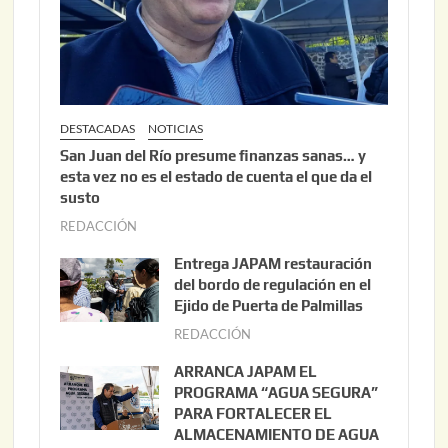
DESTACADAS
NOTICIAS
San Juan del Río presume finanzas sanas… y
esta vez no es el estado de cuenta el que da el
susto
REDACCIÓN
a
g
Entrega JAPAM restauración
o
del bordo de regulación en el
s
Ejido de Puerta de Palmillas
t
REDACCIÓN
j
o
u
ARRANCA JAPAM EL
3
l
PROGRAMA “AGUA SEGURA”
,
i
PARA FORTALECER EL
2
ALMACENAMIENTO DE AGUA
o