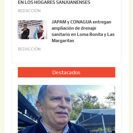
0
EN LOS HOGARES SANJUANENSES
2
2
REDACCIÓN
j
2
6
u
,
JAPAM y CONAGUA entregan
l
2
ampliación de drenaje
i
0
sanitario en Loma Bonita y Las
o
Margaritas
2
2
6
REDACCIÓN
j
2
u
,
l
2
i
Destacados
0
o
2
2
6
2
,
2
0
2
6