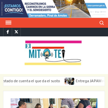
Saltar
al
contenido
Buscar
Facebook
Twitter
E
La vers
sarcást
MIT
de l
informa
de cuenta el que da el susto
Entrega JAPAM restauración 