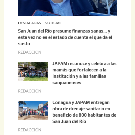
DESTACADAS
NOTICIAS
San Juan del Río presume finanzas sanas… y
esta vez no es el estado de cuenta el que da el
susto
REDACCIÓN
a
g
JAPAM reconoce y celebra a las
o
mamás que fortalecen a la
s
institución y a las familias
t
sanjuanenses
o
REDACCIÓN
j
3
u
Conagua y JAPAM entregan
,
n
obra de drenaje sanitario en
2
i
beneficio de 800 habitantes de
0
o
San Juan del Río
2
3
REDACCIÓN
j
6