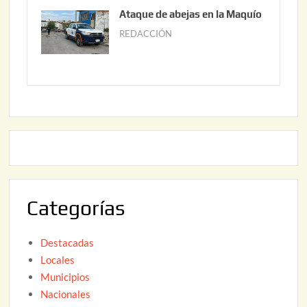
0
u
Ataque de abejas en la Maquío
,
n
REDACCIÓN
m
2
i
a
0
o
y
2
2
o
6
,
2
2
2
0
,
2
2
6
0
2
Categorías
6
Destacadas
Locales
Municipios
Nacionales