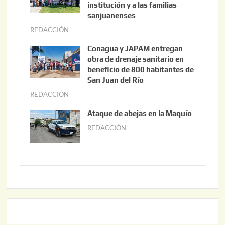
s
institución y a las familias
t
sanjuanenses
o
REDACCIÓN
j
3
u
Conagua y JAPAM entregan
,
n
obra de drenaje sanitario en
2
i
beneficio de 800 habitantes de
0
o
San Juan del Río
2
3
REDACCIÓN
j
6
0
u
Ataque de abejas en la Maquío
,
n
REDACCIÓN
m
2
i
a
0
o
y
2
2
o
6
,
2
2
2
0
,
2
2
6