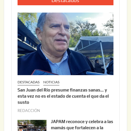
Destacados
0
o
2
2
6
2
,
2
0
2
6
DESTACADAS
NOTICIAS
San Juan del Río presume finanzas sanas… y
esta vez no es el estado de cuenta el que da el
susto
REDACCIÓN
a
g
JAPAM reconoce y celebra a las
o
mamás que fortalecen a la