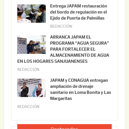
g
Entrega JAPAM restauración
o
del bordo de regulación en el
s
Ejido de Puerta de Palmillas
t
REDACCIÓN
j
o
u
ARRANCA JAPAM EL
3
l
PROGRAMA “AGUA SEGURA”
,
i
PARA FORTALECER EL
2
ALMACENAMIENTO DE AGUA
o
0
EN LOS HOGARES SANJUANENSES
2
2
REDACCIÓN
j
2
6
u
,
JAPAM y CONAGUA entregan
l
2
ampliación de drenaje
i
0
sanitario en Loma Bonita y Las
o
Margaritas
2
2
6
REDACCIÓN
j
2
u
,
l
2
i