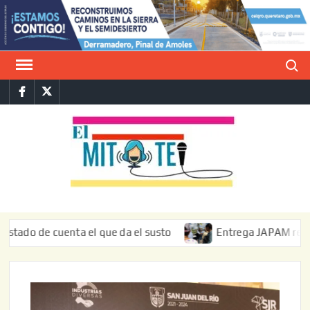
Saltar
al
contenido
Buscar
Facebook
Twitter
E
La vers
sarcást
MIT
de l
informa
e cuenta el que da el susto
Entrega JAPAM restauración d