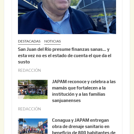
0
2
6
DESTACADAS
NOTICIAS
San Juan del Río presume finanzas sanas… y
esta vez no es el estado de cuenta el que da el
susto
REDACCIÓN
a
g
JAPAM reconoce y celebra a las
o
mamás que fortalecen a la
s
institución y a las familias
t
sanjuanenses
o
REDACCIÓN
j
3
u
Conagua y JAPAM entregan
,
n
obra de drenaje sanitario en
2
i
beneficio de 800 habitantes de