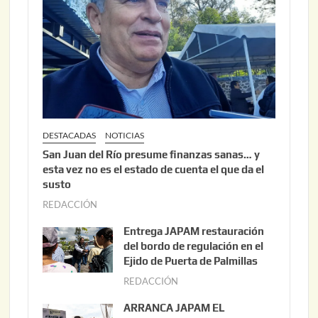
DESTACADAS
NOTICIAS
San Juan del Río presume finanzas sanas… y
esta vez no es el estado de cuenta el que da el
susto
REDACCIÓN
a
g
Entrega JAPAM restauración
o
del bordo de regulación en el
s
Ejido de Puerta de Palmillas
t
REDACCIÓN
j
o
u
ARRANCA JAPAM EL
3
l