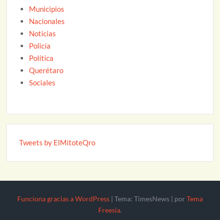
Municipios
Nacionales
Noticias
Policía
Política
Querétaro
Sociales
Tweets by ElMitoteQro
Funciona gracias a WordPress
|
Tema: TimesNews
|
por
Tema
Freesia
.