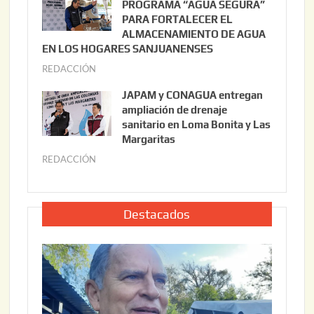
PROGRAMA “AGUA SEGURA”
,
i
PARA FORTALECER EL
2
ALMACENAMIENTO DE AGUA
o
0
EN LOS HOGARES SANJUANENSES
2
2
REDACCIÓN
j
2
6
u
,
JAPAM y CONAGUA entregan
l
2
ampliación de drenaje
i
0
sanitario en Loma Bonita y Las
o
Margaritas
2
2
6
REDACCIÓN
j
2
u
,
l
2
i
Destacados
0
o
2
2
6
2
,
2