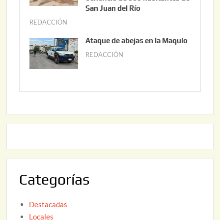
0
o
San Juan del Río
2
3
REDACCIÓN
j
6
0
u
Ataque de abejas en la Maquío
,
n
REDACCIÓN
m
2
i
a
0
o
y
2
2
o
6
,
2
2
2
0
,
2
2
6
0
2
Categorías
6
Destacadas
Locales