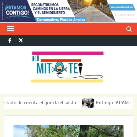
Saltar
al
contenido
Buscar
Facebook
Twitter
E
La vers
sarcást
MIT
de l
informa
o de cuenta el que da el susto
Entrega JAPAM restauració