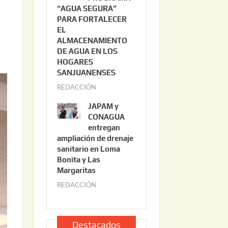
“AGUA SEGURA”
o
6
PARA FORTALECER
2
EL
2
ALMACENAMIENTO
,
DE AGUA EN LOS
2
HOGARES
0
SANJUANENSES
2
REDACCIÓN
j
6
u
JAPAM y
l
CONAGUA
i
entregan
ampliación de drenaje
o
sanitario en Loma
2
Bonita y Las
2
Margaritas
,
REDACCIÓN
j
2
u
0
l
2
i
Destacados
6