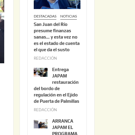
DESTACADAS
NOTICIAS
San Juan del Río
presume finanzas
sanas… y esta vez no
es el estado de cuenta
el que da el susto
REDACCIÓN
a
g
Entrega
o
JAPAM
s
restauración
del bordo de
t
regulación en el Ejido
o
de Puerta de Palmillas
3
REDACCIÓN
j
,
u
2
ARRANCA
l
0
JAPAM EL
i
PROGRAMA
2