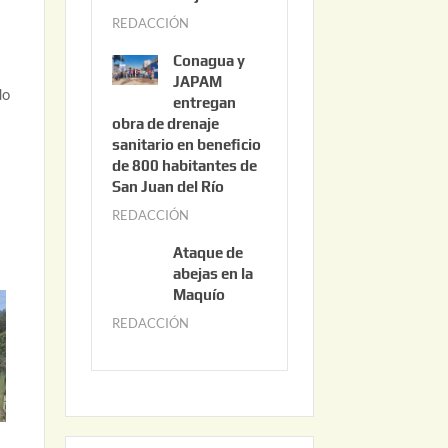
3
REDACCIÓN
j
,
u
2
Conagua y
n
0
JAPAM
do
i
entregan
2
obra de drenaje
o
6
sanitario en beneficio
3
de 800 habitantes de
0
San Juan del Río
,
REDACCIÓN
j
2
u
0
Ataque de
n
abejas en la
2
i
Maquío
6
o
REDACCIÓN
m
2
a
,
y
2
o
0
2
2
2