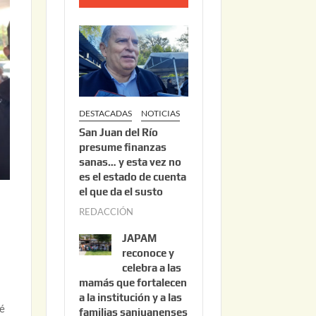
o
2
2
,
2
0
DESTACADAS
NOTICIAS
2
San Juan del Río
6
presume finanzas
sanas… y esta vez no
es el estado de cuenta
el que da el susto
REDACCIÓN
a
g
JAPAM
o
reconoce y
s
celebra a las
mamás que fortalecen
t
a la institución y a las
o
vé
familias sanjuanenses