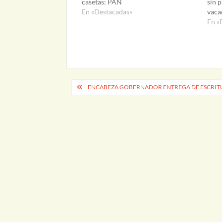
casetas: PAN
sin 
En «Destacadas»
vaca
En «
Navegación
ENCABEZA GOBERNADOR ENTREGA DE ESCRITUR
de
entradas