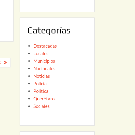
6
,
2
0
Categorías
2
6
Destacadas
Locales
Municipios
S
Nacionales
Noticias
Policía
Política
Querétaro
Sociales