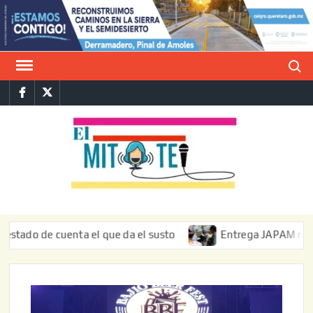
Saltar
al
contenido
Buscar
Facebook
Twitter
E
La vers
sarcást
MIT
de l
informa
de cuenta el que da el susto
Entrega JAPAM restauración 