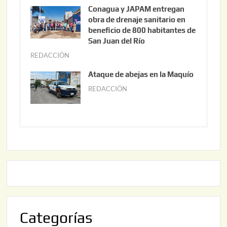
3
u
Conagua y JAPAM entregan
,
n
obra de drenaje sanitario en
2
i
beneficio de 800 habitantes de
0
o
San Juan del Río
2
3
REDACCIÓN
j
6
0
u
Ataque de abejas en la Maquío
,
n
REDACCIÓN
m
2
i
a
0
o
y
2
2
o
6
,
2
2
2
0
,
2
2
6
0
2
Categorías
6