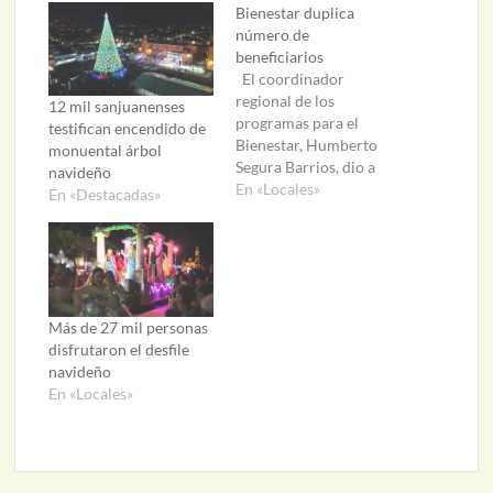
Bienestar duplica
número de
beneficiarios
El coordinador
regional de los
12 mil sanjuanenses
programas para el
testifican encendido de
Bienestar, Humberto
monuental árbol
Segura Barrios, dio a
navideño
conocer que, para el
En «Locales»
En «Destacadas»
próximo 2023 se
estarán triplicando el
número de beneficiados
del programa de
pensiones para los
adultos mayores.
Más de 27 mil personas
Explicó que, así como
disfrutaron el desfile
han aumentado los
navideño
beneficiados en San
En «Locales»
Juan del Río…