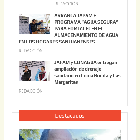
t
REDACCIÓN
j
o
u
ARRANCA JAPAM EL
3
l
PROGRAMA “AGUA SEGURA”
,
i
PARA FORTALECER EL
2
ALMACENAMIENTO DE AGUA
o
0
EN LOS HOGARES SANJUANENSES
2
2
REDACCIÓN
j
2
6
u
,
JAPAM y CONAGUA entregan
l
2
ampliación de drenaje
i
0
sanitario en Loma Bonita y Las
o
Margaritas
2
2
6
REDACCIÓN
j
2
u
,
l
2
i
Destacados
0
o
2
2
6
2