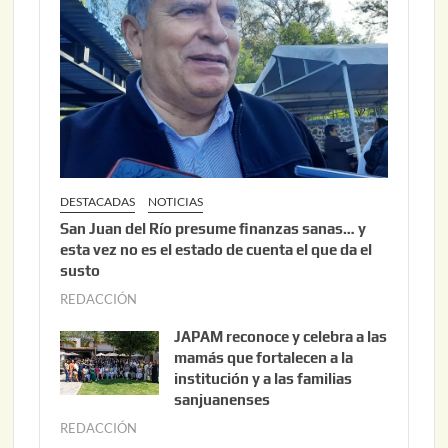
,
2
0
2
6
DESTACADAS
NOTICIAS
San Juan del Río presume finanzas sanas… y
esta vez no es el estado de cuenta el que da el
susto
REDACCIÓN
a
g
JAPAM reconoce y celebra a las
o
mamás que fortalecen a la
s
institución y a las familias
t
sanjuanenses
o
REDACCIÓN
j