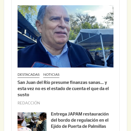
DESTACADAS
NOTICIAS
San Juan del Río presume finanzas sanas… y
esta vez no es el estado de cuenta el que da el
susto
REDACCIÓN
a
g
Entrega JAPAM restauración
o
del bordo de regulación en el
s
Ejido de Puerta de Palmillas