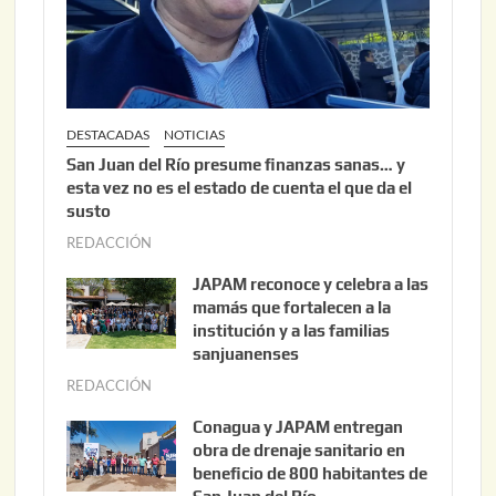
2
6
DESTACADAS
NOTICIAS
San Juan del Río presume finanzas sanas… y
esta vez no es el estado de cuenta el que da el
susto
REDACCIÓN
a
g
JAPAM reconoce y celebra a las
o
mamás que fortalecen a la
s
institución y a las familias
t
sanjuanenses
o
REDACCIÓN
j
3
u
Conagua y JAPAM entregan
,
n
obra de drenaje sanitario en
2
i
beneficio de 800 habitantes de
0
o