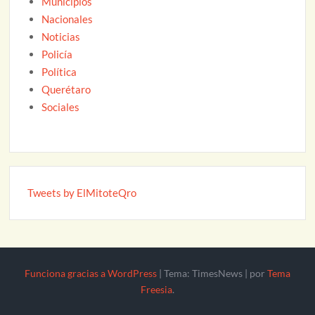
Municipios
Nacionales
Noticias
Policía
Política
Querétaro
Sociales
Tweets by ElMitoteQro
Funciona gracias a WordPress
|
Tema: TimesNews
|
por
Tema
Freesia
.