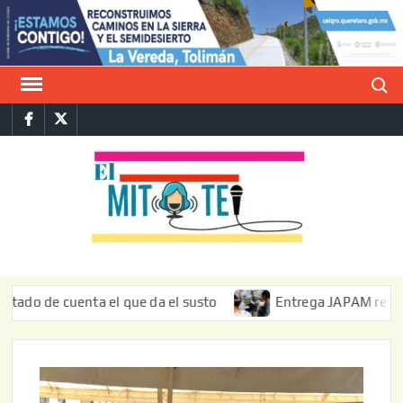
Saltar
al
contenido
Buscar
Facebook
Twitter
E
La vers
sarcást
MIT
de l
informa
e cuenta el que da el susto
Entrega JAPAM restauración d