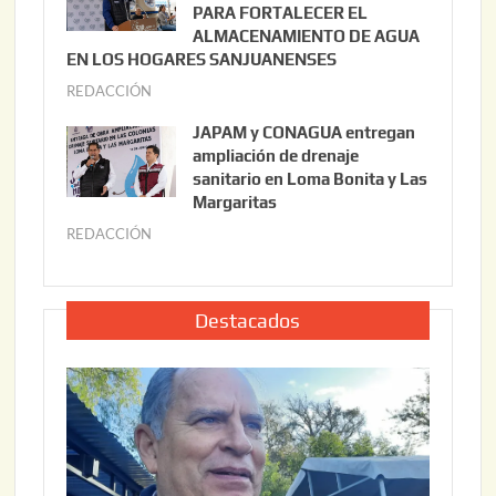
i
PARA FORTALECER EL
2
ALMACENAMIENTO DE AGUA
o
0
EN LOS HOGARES SANJUANENSES
2
2
REDACCIÓN
j
2
6
u
,
JAPAM y CONAGUA entregan
l
2
ampliación de drenaje
i
0
sanitario en Loma Bonita y Las
o
Margaritas
2
2
6
REDACCIÓN
j
2
u
,
l
2
i
Destacados
0
o
2
2
6
2
,
2
0