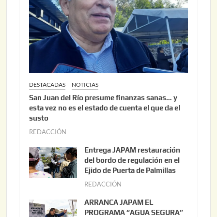
DESTACADAS
NOTICIAS
San Juan del Río presume finanzas sanas… y
esta vez no es el estado de cuenta el que da el
susto
REDACCIÓN
a
g
Entrega JAPAM restauración
o
del bordo de regulación en el
s
Ejido de Puerta de Palmillas
t
REDACCIÓN
j
o
u
ARRANCA JAPAM EL
3
l
PROGRAMA “AGUA SEGURA”
,