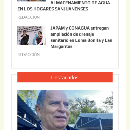
2
ALMACENAMIENTO DE AGUA
o
0
EN LOS HOGARES SANJUANENSES
2
2
REDACCIÓN
j
2
6
u
,
JAPAM y CONAGUA entregan
l
2
ampliación de drenaje
i
0
sanitario en Loma Bonita y Las
o
Margaritas
2
2
6
REDACCIÓN
j
2
u
,
l
2
i
Destacados
0
o
2
2
6
2
,
2
0
2