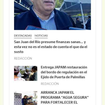
DESTACADAS
NOTICIAS
San Juan del Río presume finanzas sanas… y
esta vez no es el estado de cuenta el que da el
susto
REDACCIÓN
a
g
Entrega JAPAM restauración
o
del bordo de regulación en el
s
Ejido de Puerta de Palmillas
t
REDACCIÓN
j
o
u
ARRANCA JAPAM EL
3
l
PROGRAMA “AGUA SEGURA”
,
i
PARA FORTALECER EL