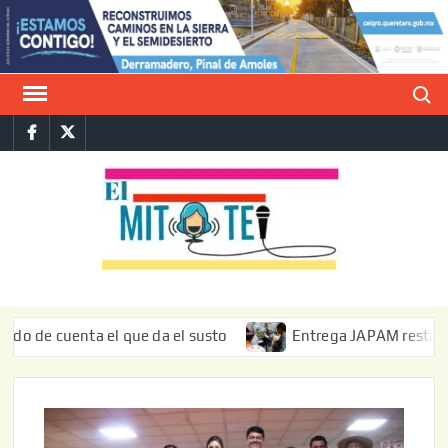
Saltar
al
contenido
Buscar
Facebook
Twitter
E
La vers
sarcást
MIT
de l
informa
cuenta el que da el susto
Entrega JAPAM restauración del