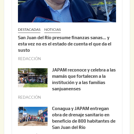
6
DESTACADAS
NOTICIAS
San Juan del Río presume finanzas sanas… y
esta vez no es el estado de cuenta el que da el
susto
REDACCIÓN
a
g
JAPAM reconoce y celebra a las
o
mamás que fortalecen a la
s
institución y a las familias
t
sanjuanenses
o
REDACCIÓN
j
3
u
Conagua y JAPAM entregan
,
n
obra de drenaje sanitario en
2
i
beneficio de 800 habitantes de
0
o
San Juan del Río
2