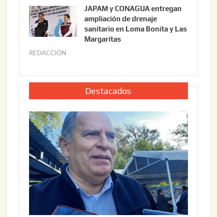
u
,
JAPAM y CONAGUA entregan
l
2
ampliación de drenaje
i
0
sanitario en Loma Bonita y Las
o
Margaritas
2
2
6
REDACCIÓN
j
2
u
,
l
2
i
Destacados
0
o
2
2
6
2
,
2
0
2
6