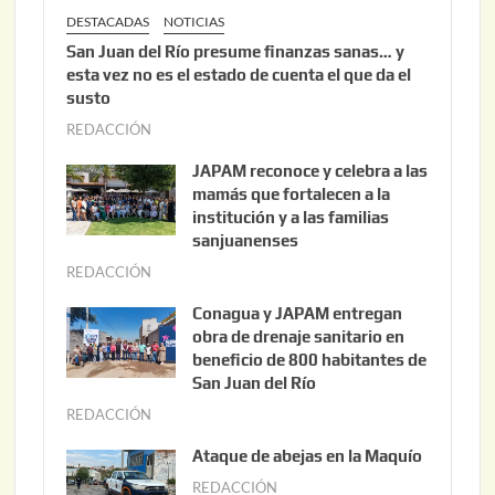
DESTACADAS
NOTICIAS
San Juan del Río presume finanzas sanas… y
esta vez no es el estado de cuenta el que da el
susto
REDACCIÓN
a
g
JAPAM reconoce y celebra a las
o
mamás que fortalecen a la
s
institución y a las familias
t
sanjuanenses
o
REDACCIÓN
j
3
u
Conagua y JAPAM entregan
,
n
obra de drenaje sanitario en
2
i
beneficio de 800 habitantes de
0
o
San Juan del Río
2
3
REDACCIÓN
j
6
0
u
Ataque de abejas en la Maquío
,
n
REDACCIÓN
m
2