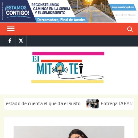
Saltar
al
contenido
Buscar
Facebook
Twitter
E
La vers
sarcást
MIT
de l
informa
ado de cuenta el que da el susto
Entrega JAPAM restaurac