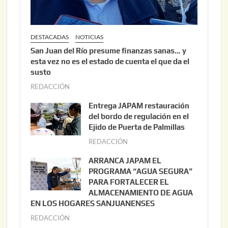
DESTACADAS
NOTICIAS
San Juan del Río presume finanzas sanas… y
esta vez no es el estado de cuenta el que da el
susto
REDACCIÓN
a
g
Entrega JAPAM restauración
o
del bordo de regulación en el
s
Ejido de Puerta de Palmillas
t
REDACCIÓN
j
o
u
ARRANCA JAPAM EL
3
l
PROGRAMA “AGUA SEGURA”
,
i
PARA FORTALECER EL
2
ALMACENAMIENTO DE AGUA
o
0
EN LOS HOGARES SANJUANENSES
2
2
REDACCIÓN
j
2
6