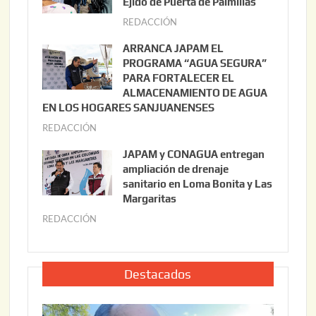
Ejido de Puerta de Palmillas
t
REDACCIÓN
j
o
u
ARRANCA JAPAM EL
3
l
PROGRAMA “AGUA SEGURA”
,
i
PARA FORTALECER EL
2
ALMACENAMIENTO DE AGUA
o
0
EN LOS HOGARES SANJUANENSES
2
2
REDACCIÓN
j
2
6
u
,
JAPAM y CONAGUA entregan
l
2
ampliación de drenaje
i
0
sanitario en Loma Bonita y Las
o
Margaritas
2
2
6
REDACCIÓN
j
2
u
,
l
2
i
Destacados
0
o
2
2