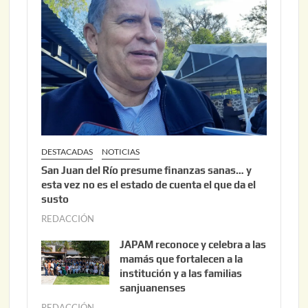
6
2
,
2
0
2
6
DESTACADAS
NOTICIAS
San Juan del Río presume finanzas sanas… y
esta vez no es el estado de cuenta el que da el
susto
REDACCIÓN
a
g
JAPAM reconoce y celebra a las
o
mamás que fortalecen a la
s
institución y a las familias
t
sanjuanenses
o
REDACCIÓN
j