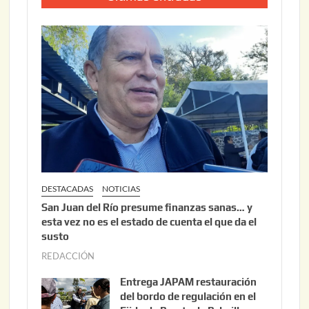
DESTACADAS
NOTICIAS
San Juan del Río presume finanzas sanas… y
esta vez no es el estado de cuenta el que da el
susto
REDACCIÓN
a
g
Entrega JAPAM restauración
o
del bordo de regulación en el
s