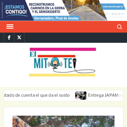
Saltar
al
contenido
Buscar
Facebook
Twitter
E
La vers
sarcást
MIT
de l
informa
e cuenta el que da el susto
Entrega JAPAM restauración d