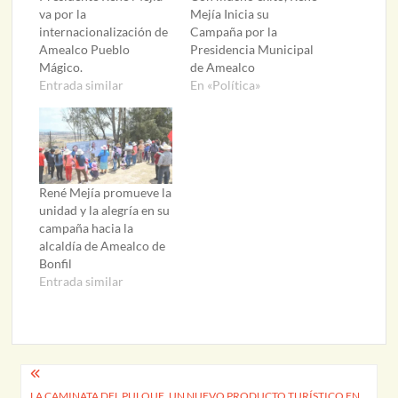
va por la
Mejía Inicia su
internacionalización de
Campaña por la
Amealco Pueblo
Presidencia Municipal
Mágico.
de Amealco
Entrada similar
En «Política»
René Mejía promueve la
unidad y la alegría en su
campaña hacia la
alcaldía de Amealco de
Bonfil
Entrada similar
Navegación
LA CAMINATA DEL PULQUE, UN NUEVO PRODUCTO TURÍSTICO EN