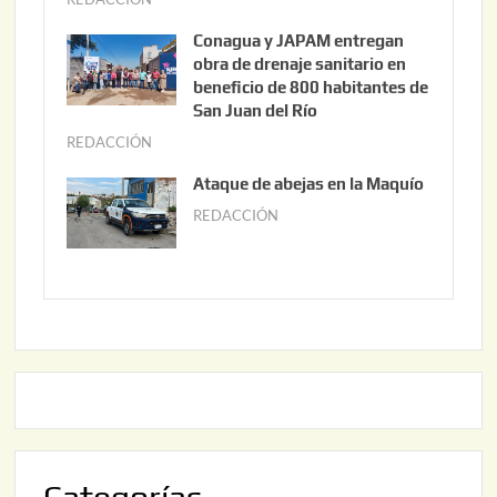
3
u
Conagua y JAPAM entregan
,
n
obra de drenaje sanitario en
2
i
beneficio de 800 habitantes de
0
o
San Juan del Río
2
3
REDACCIÓN
j
6
0
u
Ataque de abejas en la Maquío
,
n
REDACCIÓN
m
2
i
a
0
o
y
2
2
o
6
,
2
2
2
0
,
2
2
6
0
2
6