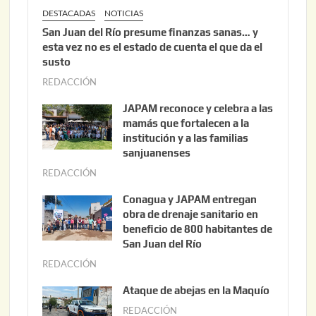
DESTACADAS
NOTICIAS
San Juan del Río presume finanzas sanas… y
esta vez no es el estado de cuenta el que da el
susto
REDACCIÓN
a
g
JAPAM reconoce y celebra a las
o
mamás que fortalecen a la
s
institución y a las familias
t
sanjuanenses
o
REDACCIÓN
j
3
u
Conagua y JAPAM entregan
,
n
obra de drenaje sanitario en
2
i
beneficio de 800 habitantes de
0
o
San Juan del Río
2
3
REDACCIÓN
j
6
0
u
Ataque de abejas en la Maquío
,
n
REDACCIÓN
m
2