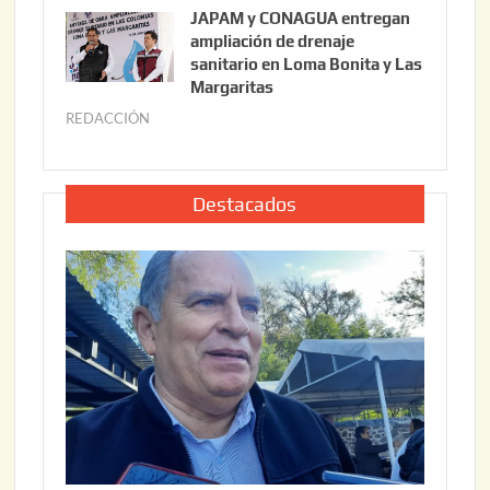
u
,
JAPAM y CONAGUA entregan
l
2
ampliación de drenaje
i
0
sanitario en Loma Bonita y Las
o
Margaritas
2
2
6
REDACCIÓN
j
2
u
,
l
2
i
Destacados
0
o
2
2
6
2
,
2
0
2
6