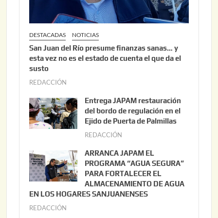
DESTACADAS
NOTICIAS
San Juan del Río presume finanzas sanas… y
esta vez no es el estado de cuenta el que da el
susto
REDACCIÓN
a
g
Entrega JAPAM restauración
o
del bordo de regulación en el
s
Ejido de Puerta de Palmillas
t
REDACCIÓN
j
o
u
ARRANCA JAPAM EL
3
l
PROGRAMA “AGUA SEGURA”
,
i
PARA FORTALECER EL
2
ALMACENAMIENTO DE AGUA
o
0
EN LOS HOGARES SANJUANENSES
2
2
REDACCIÓN
j
2
6