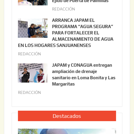
Ejido de Puerta de Palmillas
t
REDACCIÓN
j
o
u
ARRANCA JAPAM EL
3
l
PROGRAMA “AGUA SEGURA”
,
i
PARA FORTALECER EL
2
ALMACENAMIENTO DE AGUA
o
0
EN LOS HOGARES SANJUANENSES
2
2
REDACCIÓN
j
2
6
u
,
JAPAM y CONAGUA entregan
l
2
ampliación de drenaje
i
0
sanitario en Loma Bonita y Las
o
Margaritas
2
2
6
REDACCIÓN
j
2
u
,
l
2
i
Destacados
0
o
2
2