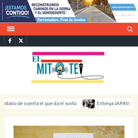
Saltar
al
contenido
Buscar
Facebook
Twitter
E
La vers
sarcást
MIT
de l
informa
 de cuenta el que da el susto
Entrega JAPAM restauración