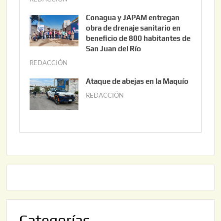
3
u
Conagua y JAPAM entregan
,
n
obra de drenaje sanitario en
2
i
beneficio de 800 habitantes de
0
o
San Juan del Río
2
3
REDACCIÓN
j
6
0
u
Ataque de abejas en la Maquío
,
n
REDACCIÓN
m
2
i
a
0
o
y
2
2
o
6
,
2
2
2
0
,
2
2
6
0
2
Categorías
6