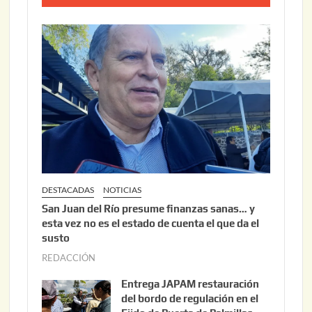
DESTACADAS
NOTICIAS
San Juan del Río presume finanzas sanas… y
esta vez no es el estado de cuenta el que da el
susto
REDACCIÓN
a
g
Entrega JAPAM restauración
o
del bordo de regulación en el
s