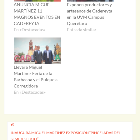
ANUNCIA MIGUEL
Exponen productores y
MARTÍNEZ 11
artesanos de Cadereyta
MAGNOS EVENTOS EN
en la UVM Campus
CADEREYTA
Querétaro
En «Destacadas»
Entrada similar
Llevará Miguel
Martínez Feria de la
Barbacoa y el Pulque a
Corregidora
En «Destacadas»
Navegación
INAUGURA MIGUEL MARTÍNEZ EXPOSICIÓN “PINCELADAS DEL
de
SEMIDESIERTO”