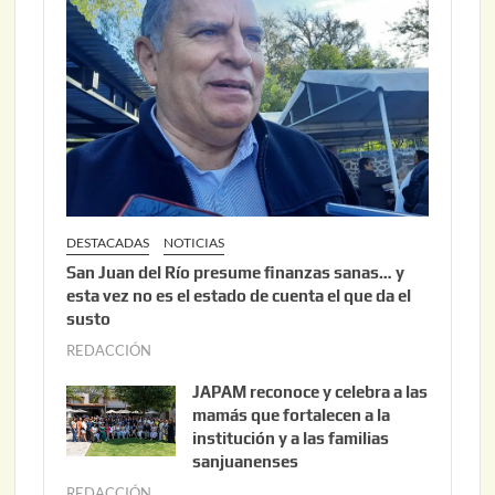
6
2
,
2
0
2
6
DESTACADAS
NOTICIAS
San Juan del Río presume finanzas sanas… y
esta vez no es el estado de cuenta el que da el
susto
REDACCIÓN
a
g
JAPAM reconoce y celebra a las
o
mamás que fortalecen a la
s
institución y a las familias
t
sanjuanenses
o
REDACCIÓN
j