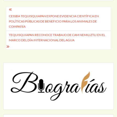
Navegación
CESSBA TEQUISQUIAPAN EXPONE EVIDENCIA CIENTÍFICA EN
de
POLÍTICAS PÚBLICAS DE BENEFICIO PARA LOS ANIMALES DE
entradas
COMPAÑÍA
TEQUISQUIAPAN RECONOCE TRABAJO DE CAM NEMILIZTLI EN EL
MARCO DEL DÍA INTERNACIONAL DEL AGUA