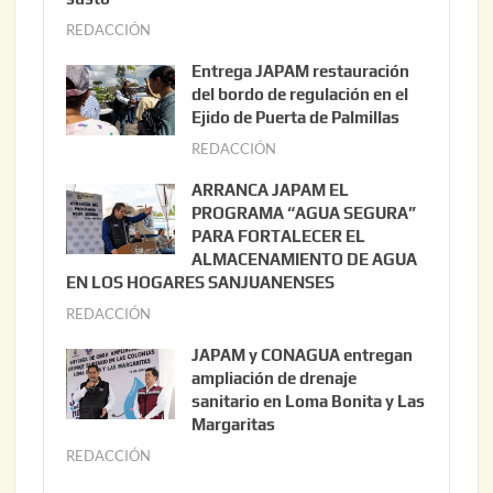
REDACCIÓN
a
g
Entrega JAPAM restauración
o
del bordo de regulación en el
s
Ejido de Puerta de Palmillas
t
REDACCIÓN
j
o
u
ARRANCA JAPAM EL
3
l
PROGRAMA “AGUA SEGURA”
,
i
PARA FORTALECER EL
2
ALMACENAMIENTO DE AGUA
o
0
EN LOS HOGARES SANJUANENSES
2
2
REDACCIÓN
j
2
6
u
,
JAPAM y CONAGUA entregan
l
2
ampliación de drenaje
i
0
sanitario en Loma Bonita y Las
o
Margaritas
2
2
6
REDACCIÓN
j
2
u