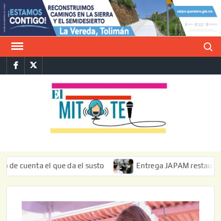
Saltar
al
contenido
Buscar
Facebook
Twitter
E
La vers
sarcást
MIT
de l
informa
enta el que da el susto
Entrega JAPAM restauración del b