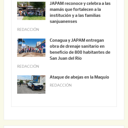
JAPAM reconoce y celebra a las
o
mamás que fortalecen a la
s
institución y a las familias
t
sanjuanenses
o
REDACCIÓN
j
3
u
Conagua y JAPAM entregan
,
n
obra de drenaje sanitario en
2
i
beneficio de 800 habitantes de
0
o
San Juan del Río
2
3
REDACCIÓN
j
6
0
u
Ataque de abejas en la Maquío
,
n
REDACCIÓN
m
2
i
a
0
o
y
2
2
o
6
,
2
2
2
0
,