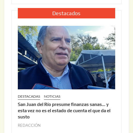
,
l
2
i
Destacados
0
o
2
2
6
2
,
2
0
2
6
DESTACADAS
NOTICIAS
San Juan del Río presume finanzas sanas… y
esta vez no es el estado de cuenta el que da el
susto
REDACCIÓN
a
g