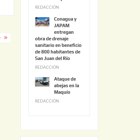
3
REDACCIÓN
j
,
u
2
Conagua y
n
0
JAPAM
i
entregan
2
O
obra de drenaje
o
6
sanitario en beneficio
3
de 800 habitantes de
0
San Juan del Río
,
REDACCIÓN
j
2
u
0
Ataque de
n
abejas en la
2
i
Maquío
6
o
REDACCIÓN
m
2
a
,
y
2
o
0
2
2
2