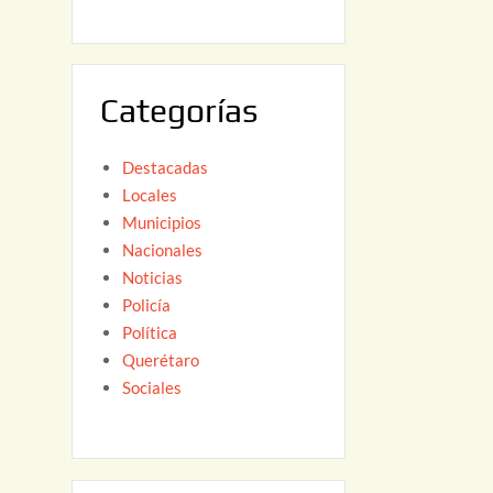
6
,
2
0
Categorías
2
6
Destacadas
Locales
Municipios
Nacionales
Noticias
Policía
Política
Querétaro
Sociales