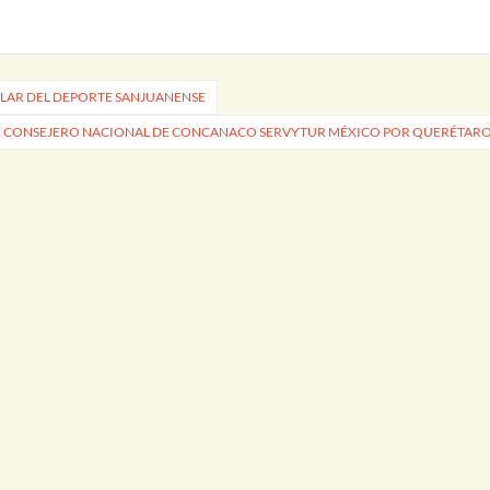
LAR DEL DEPORTE SANJUANENSE
 CONSEJERO NACIONAL DE CONCANACO SERVYTUR MÉXICO POR QUERÉTAR