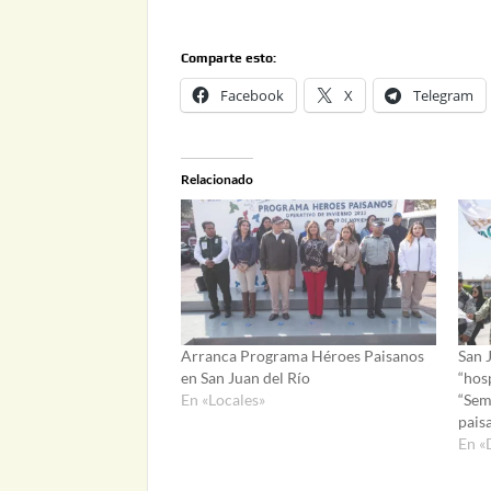
Comparte esto:
Facebook
X
Telegram
Relacionado
Arranca Programa Héroes Paisanos
San 
en San Juan del Río
“hos
En «Locales»
“Sem
pais
En «