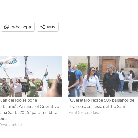
WhatsApp
Más
Juan del Río se pone
“Querétaro recibe 609 paisanos de
pitalario”: Arranca el Operativo
regreso… cortesía del Tío Sam”
ana Santa 2025” para recibir a
En «Destacadas»
anos
Destacadas»