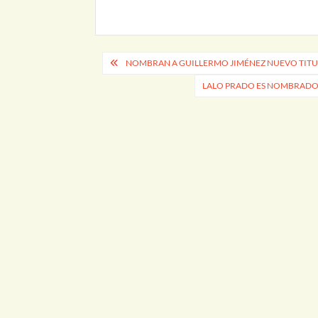
Navegación
NOMBRAN A GUILLERMO JIMÉNEZ NUEVO TITU
de
LALO PRADO ES NOMBRADO
entradas