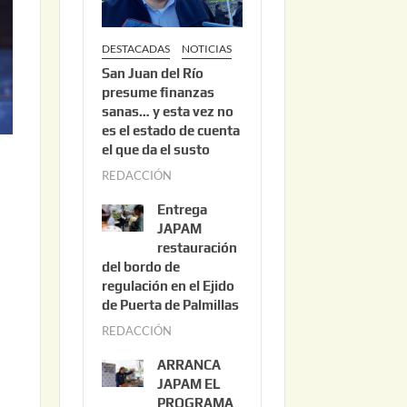
DESTACADAS
NOTICIAS
San Juan del Río
presume finanzas
sanas… y esta vez no
es el estado de cuenta
el que da el susto
REDACCIÓN
a
g
Entrega
o
JAPAM
s
restauración
del bordo de
t
regulación en el Ejido
o
de Puerta de Palmillas
3
REDACCIÓN
j
,
u
2
ARRANCA
l
0
JAPAM EL
i
PROGRAMA
2