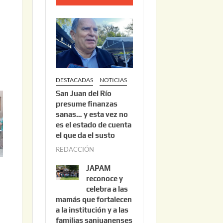
o
2
2
,
2
0
DESTACADAS
NOTICIAS
2
San Juan del Río
6
presume finanzas
sanas… y esta vez no
es el estado de cuenta
el que da el susto
REDACCIÓN
a
g
JAPAM
o
reconoce y
s
celebra a las
mamás que fortalecen
t
a la institución y a las
o
familias sanjuanenses