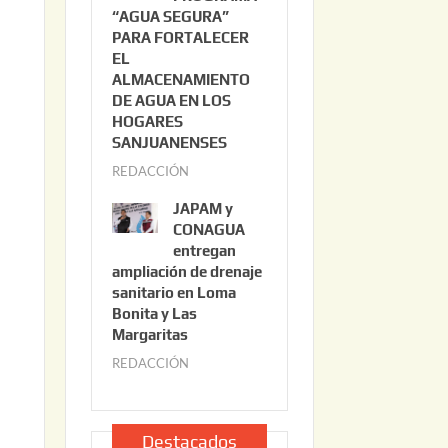
“AGUA SEGURA”
o
6
PARA FORTALECER
2
EL
2
ALMACENAMIENTO
,
DE AGUA EN LOS
2
HOGARES
0
SANJUANENSES
2
REDACCIÓN
j
6
u
JAPAM y
l
CONAGUA
i
entregan
ampliación de drenaje
o
sanitario en Loma
2
Bonita y Las
2
Margaritas
,
REDACCIÓN
j
2
u
0
l
2
i
Destacados
6