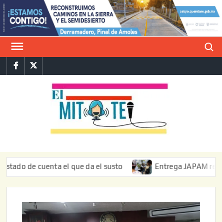
Saltar
al
contenido
Buscar
Facebook
Twitter
E
La vers
sarcást
MIT
de l
informa
 de cuenta el que da el susto
Entrega JAPAM restauración