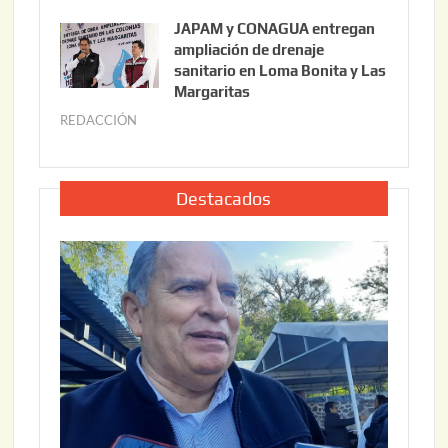
6
u
,
JAPAM y CONAGUA entregan
l
2
ampliación de drenaje
i
0
sanitario en Loma Bonita y Las
o
Margaritas
2
2
6
REDACCIÓN
j
2
u
,
l
2
i
Destacados
0
o
2
2
6
2
,
2
0
2
6