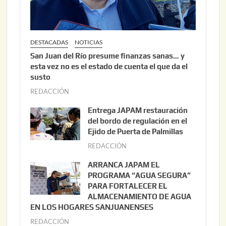
DESTACADAS
NOTICIAS
San Juan del Río presume finanzas sanas… y
esta vez no es el estado de cuenta el que da el
susto
REDACCIÓN
a
g
Entrega JAPAM restauración
o
del bordo de regulación en el
s
Ejido de Puerta de Palmillas
t
REDACCIÓN
j
o
u
ARRANCA JAPAM EL
3
l
PROGRAMA “AGUA SEGURA”
,
i
PARA FORTALECER EL
2
ALMACENAMIENTO DE AGUA
o
0
EN LOS HOGARES SANJUANENSES
2
2
REDACCIÓN
j
2