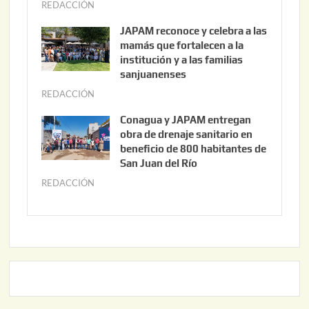
o
REDACCIÓN
a
1
g
JAPAM reconoce y celebra a las
0
o
mamás que fortalecen a la
,
s
institución y a las familias
2
t
sanjuanenses
0
o
REDACCIÓN
j
2
3
u
Conagua y JAPAM entregan
6
,
n
obra de drenaje sanitario en
2
i
beneficio de 800 habitantes de
0
o
San Juan del Río
2
3
REDACCIÓN
j
6
0
u
,
n
2
i
0
o
2
2
6
,
2