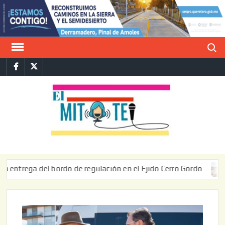
Saltar
al
contenido
Buscar
Facebook
Twitter
E
La vers
sarcást
MIT
de l
informa
ega del bordo de regulación en el Ejido Cerro Gordo
Supe