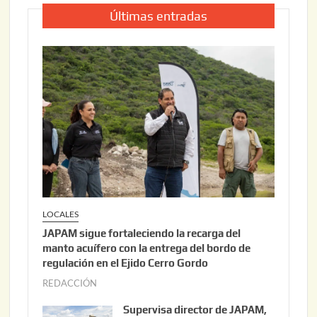
Últimas entradas
LOCALES
JAPAM sigue fortaleciendo la recarga del
manto acuífero con la entrega del bordo de
regulación en el Ejido Cerro Gordo
REDACCIÓN
a
g
Supervisa director de JAPAM,