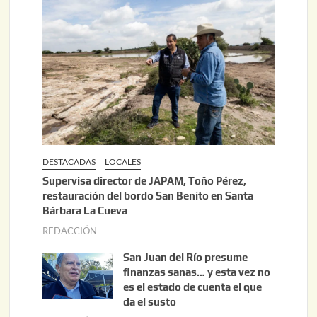
2
2
6
,
2
0
2
6
DESTACADAS
LOCALES
Supervisa director de JAPAM, Toño Pérez,
restauración del bordo San Benito en Santa
Bárbara La Cueva
REDACCIÓN
a
g
San Juan del Río presume
o
finanzas sanas… y esta vez no
s
es el estado de cuenta el que
t
da el susto