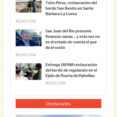
o
Toño Pérez, restauración del
s
bordo San Benito en Santa
t
Bárbara La Cueva
o
REDACCIÓN
a
1
g
San Juan del Río presume
0
o
finanzas sanas… y esta vez no
,
s
es el estado de cuenta el que
2
t
da el susto
0
o
REDACCIÓN
a
2
1
g
Entrega JAPAM restauración
6
0
o
del bordo de regulación en el
,
s
Ejido de Puerta de Palmillas
2
t
REDACCIÓN
j
0
o
u
2
3
l
6
,
i
Destacados
2
o
0
2