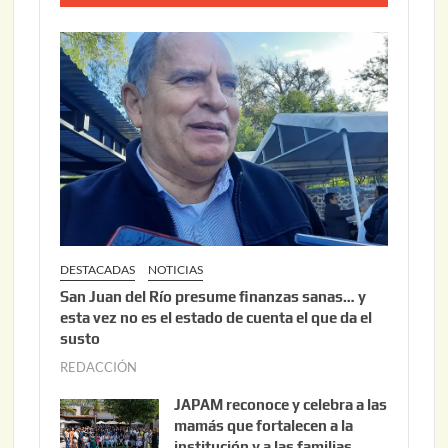
0
o
2
2
6
2
,
2
0
2
6
DESTACADAS
NOTICIAS
San Juan del Río presume finanzas sanas… y
esta vez no es el estado de cuenta el que da el
susto
REDACCIÓN
a
g
JAPAM reconoce y celebra a las
o
mamás que fortalecen a la
s
institución y a las familias