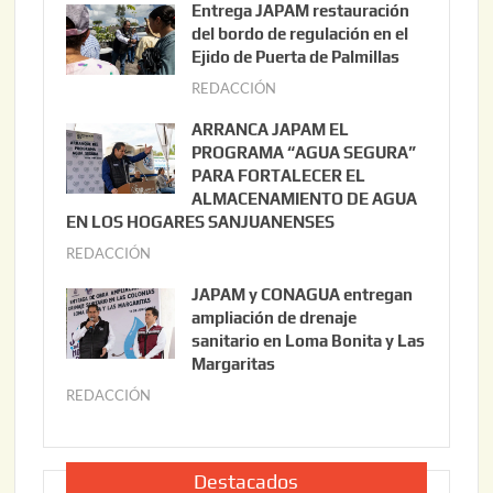
Entrega JAPAM restauración
o
del bordo de regulación en el
s
Ejido de Puerta de Palmillas
t
REDACCIÓN
j
o
u
ARRANCA JAPAM EL
3
l
PROGRAMA “AGUA SEGURA”
,
i
PARA FORTALECER EL
2
ALMACENAMIENTO DE AGUA
o
0
EN LOS HOGARES SANJUANENSES
2
2
REDACCIÓN
j
2
6
u
,
JAPAM y CONAGUA entregan
l
2
ampliación de drenaje
i
0
sanitario en Loma Bonita y Las
o
Margaritas
2
2
6
REDACCIÓN
j
2
u
,
l
2
i
Destacados