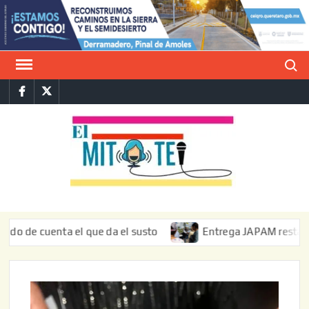
Saltar
al
contenido
Buscar
Facebook
Twitter
E
La vers
sarcást
MIT
de l
informa
enta el que da el susto
Entrega JAPAM restauración del b