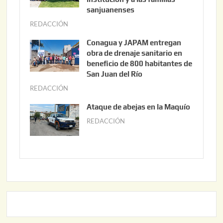
t
sanjuanenses
o
REDACCIÓN
j
3
u
Conagua y JAPAM entregan
,
n
obra de drenaje sanitario en
2
i
beneficio de 800 habitantes de
0
o
San Juan del Río
2
3
REDACCIÓN
j
6
0
u
Ataque de abejas en la Maquío
,
n
REDACCIÓN
m
2
i
a
0
o
y
2
2
o
6
,
2
2
2
0
,
2
2
6
0