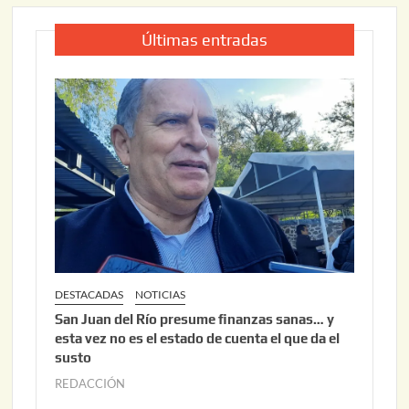
Últimas entradas
DESTACADAS
NOTICIAS
San Juan del Río presume finanzas sanas… y
esta vez no es el estado de cuenta el que da el
susto
REDACCIÓN
a
g