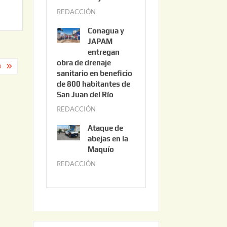
3
REDACCIÓN
j
,
u
2
Conagua y
n
0
JAPAM
i
entregan
2
obra de drenaje
o
6
3
sanitario en beneficio
3
de 800 habitantes de
0
San Juan del Río
,
REDACCIÓN
j
2
u
0
Ataque de
n
abejas en la
2
i
Maquío
6
o
REDACCIÓN
m
2
a
,
y
2
o
0
2
2
2