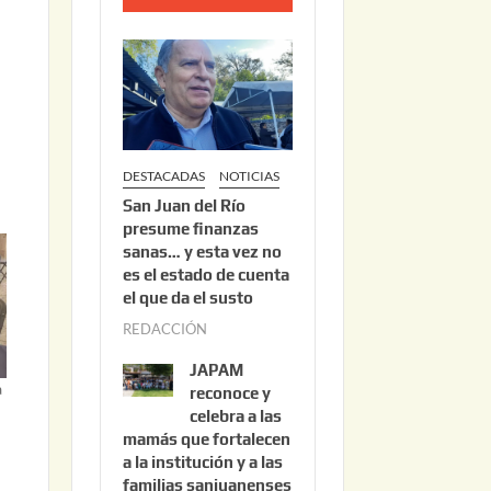
o
2
2
,
2
0
DESTACADAS
NOTICIAS
2
San Juan del Río
6
presume finanzas
sanas… y esta vez no
es el estado de cuenta
el que da el susto
REDACCIÓN
a
g
JAPAM
o
a
reconoce y
s
celebra a las
mamás que fortalecen
t
a la institución y a las
o
familias sanjuanenses