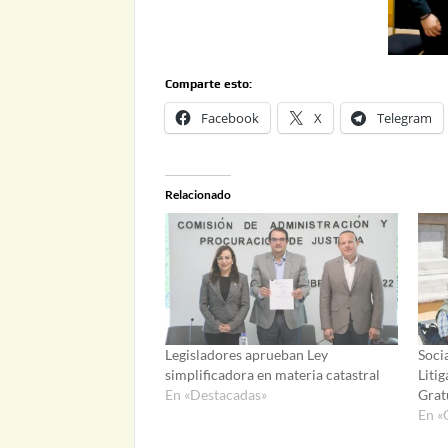
Comparte esto:
Facebook
X
Telegram
Relacionado
Legisladores aprueban Ley
Soci
simplificadora en materia catastral
Liti
En «Destacadas»
Grat
En «