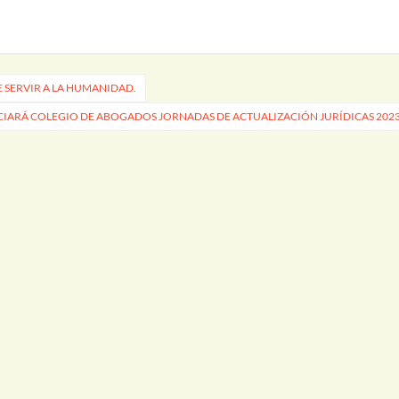
 SERVIR A LA HUMANIDAD.
CIARÁ COLEGIO DE ABOGADOS JORNADAS DE ACTUALIZACIÓN JURÍDICAS 202