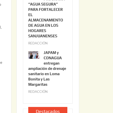
o
“AGUA SEGURA”
o
6
PARA FORTALECER
2
EL
2
ALMACENAMIENTO
,
DE AGUA EN LOS
,
2
HOGARES
0
SANJUANENSES
2
REDACCIÓN
j
6
u
JAPAM y
l
CONAGUA
se
i
entregan
ampliación de drenaje
o
sanitario en Loma
2
Bonita y Las
2
Margaritas
,
REDACCIÓN
j
2
u
0
l
2
i
Destacados
6