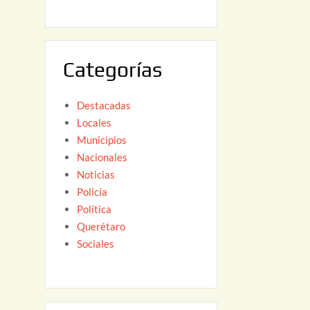
6
,
2
0
Categorías
2
6
Destacadas
Locales
Municipios
Nacionales
Noticias
Policía
Política
Querétaro
Sociales