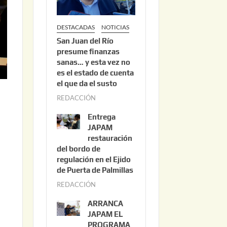
DESTACADAS
NOTICIAS
San Juan del Río
presume finanzas
sanas… y esta vez no
es el estado de cuenta
el que da el susto
REDACCIÓN
a
g
Entrega
o
JAPAM
s
restauración
del bordo de
t
regulación en el Ejido
o
de Puerta de Palmillas
3
REDACCIÓN
j
,
u
2
ARRANCA
l
0
JAPAM EL
i
PROGRAMA
2