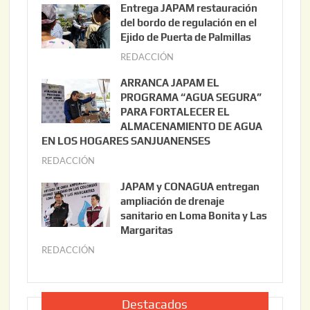
Entrega JAPAM restauración
o
del bordo de regulación en el
s
Ejido de Puerta de Palmillas
t
REDACCIÓN
j
o
u
ARRANCA JAPAM EL
3
l
PROGRAMA “AGUA SEGURA”
,
i
PARA FORTALECER EL
2
ALMACENAMIENTO DE AGUA
o
0
EN LOS HOGARES SANJUANENSES
2
2
REDACCIÓN
j
2
6
u
,
JAPAM y CONAGUA entregan
l
2
ampliación de drenaje
i
0
sanitario en Loma Bonita y Las
o
Margaritas
2
2
6
REDACCIÓN
j
2
u
,
l
2
i
Destacados