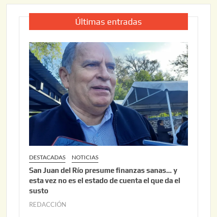
Últimas entradas
DESTACADAS
NOTICIAS
San Juan del Río presume finanzas sanas… y
esta vez no es el estado de cuenta el que da el
susto
REDACCIÓN
a
g