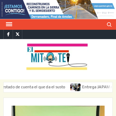
Saltar
al
contenido
Buscar
Facebook
Twitter
E
La vers
sarcást
MIT
de l
informa
do de cuenta el que da el susto
Entrega JAPAM restauraci