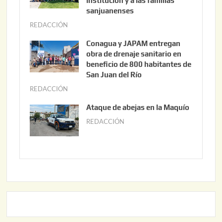
institución y a las familias
t
sanjuanenses
o
REDACCIÓN
j
3
u
Conagua y JAPAM entregan
,
n
obra de drenaje sanitario en
2
i
beneficio de 800 habitantes de
0
o
San Juan del Río
2
3
REDACCIÓN
j
6
0
u
Ataque de abejas en la Maquío
,
n
REDACCIÓN
m
2
i
a
0
o
y
2
2
o
6
,
2
2
2
0
,
2
2
6
0