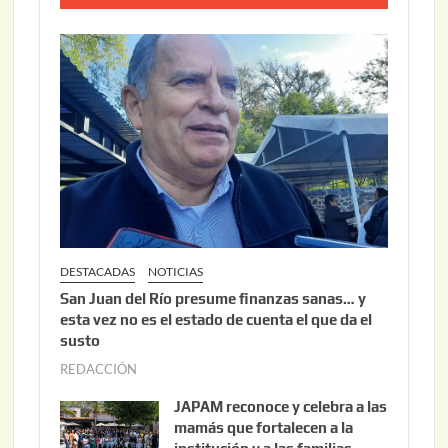
0
o
2
2
6
2
,
2
0
2
6
DESTACADAS
NOTICIAS
San Juan del Río presume finanzas sanas… y
esta vez no es el estado de cuenta el que da el
susto
REDACCIÓN
a
g
JAPAM reconoce y celebra a las
o
mamás que fortalecen a la
s