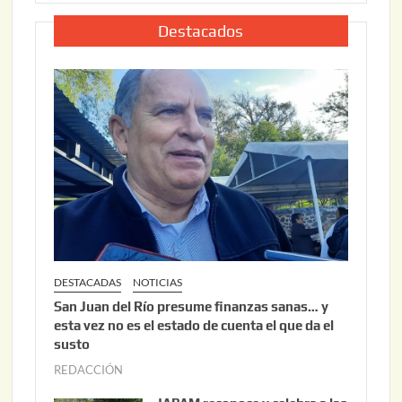
,
l
2
i
Destacados
0
o
2
2
6
2
,
2
0
2
6
DESTACADAS
NOTICIAS
San Juan del Río presume finanzas sanas… y
esta vez no es el estado de cuenta el que da el
susto
REDACCIÓN
a
g