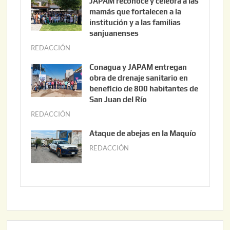
JAPAM reconoce y celebra a las
o
mamás que fortalecen a la
s
institución y a las familias
t
sanjuanenses
o
REDACCIÓN
j
3
u
Conagua y JAPAM entregan
,
n
obra de drenaje sanitario en
2
i
beneficio de 800 habitantes de
0
o
San Juan del Río
2
3
REDACCIÓN
j
6
0
u
Ataque de abejas en la Maquío
,
n
REDACCIÓN
m
2
i
a
0
o
y
2
2
o
6
,
2
2
2
0
,
2