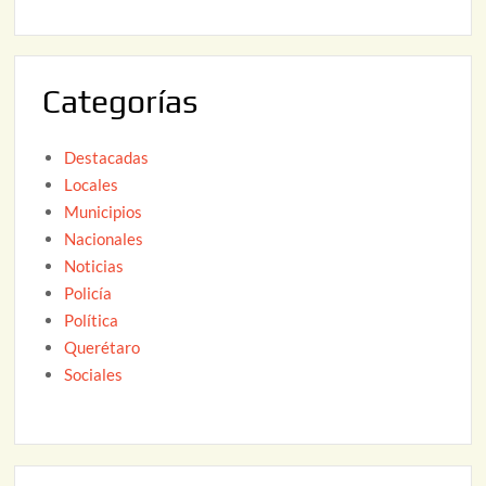
2
6
0
2
Categorías
6
Destacadas
Locales
Municipios
Nacionales
Noticias
Policía
Política
Querétaro
Sociales