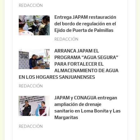
REDACCIÓN
a
g
Entrega JAPAM restauración
o
del bordo de regulación en el
s
Ejido de Puerta de Palmillas
t
REDACCIÓN
j
o
u
ARRANCA JAPAM EL
3
l
PROGRAMA “AGUA SEGURA”
,
i
PARA FORTALECER EL
2
ALMACENAMIENTO DE AGUA
o
0
EN LOS HOGARES SANJUANENSES
2
2
REDACCIÓN
j
2
6
u
,
JAPAM y CONAGUA entregan
l
2
ampliación de drenaje
i
0
sanitario en Loma Bonita y Las
o
Margaritas
2
2
6
REDACCIÓN
j
2
u