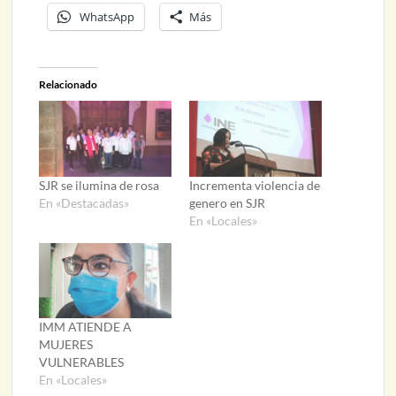
WhatsApp
Más
Relacionado
SJR se ilumina de rosa
Incrementa violencia de
En «Destacadas»
genero en SJR
En «Locales»
IMM ATIENDE A
MUJERES
VULNERABLES
En «Locales»