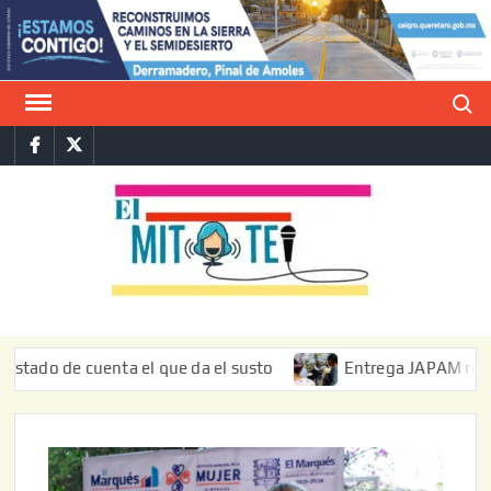
Saltar
al
contenido
Buscar
Facebook
Twitter
E
La vers
sarcást
MIT
de l
informa
de cuenta el que da el susto
Entrega JAPAM restauración 