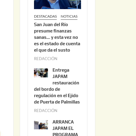
DESTACADAS
NOTICIAS
San Juan del Río
presume finanzas
sanas… y esta vez no
es el estado de cuenta
el que da el susto
REDACCIÓN
a
g
Entrega
o
JAPAM
s
restauración
del bordo de
t
regulación en el Ejido
o
de Puerta de Palmillas
3
REDACCIÓN
j
,
u
2
ARRANCA
l
0
JAPAM EL
i
PROGRAMA
2