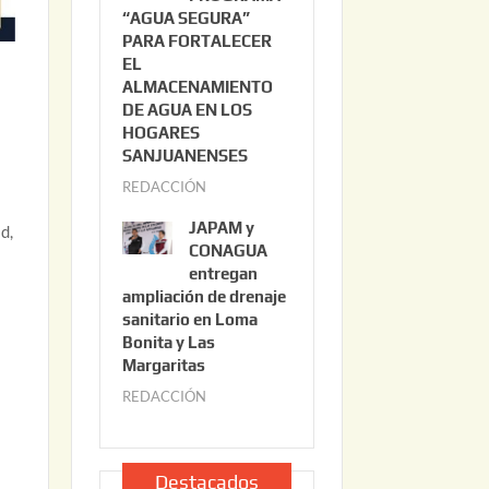
“AGUA SEGURA”
o
6
PARA FORTALECER
2
EL
2
ALMACENAMIENTO
,
DE AGUA EN LOS
2
HOGARES
0
SANJUANENSES
2
REDACCIÓN
j
6
u
JAPAM y
d,
l
CONAGUA
i
entregan
ampliación de drenaje
o
sanitario en Loma
2
Bonita y Las
2
Margaritas
,
REDACCIÓN
j
2
u
0
l
2
i
Destacados
6