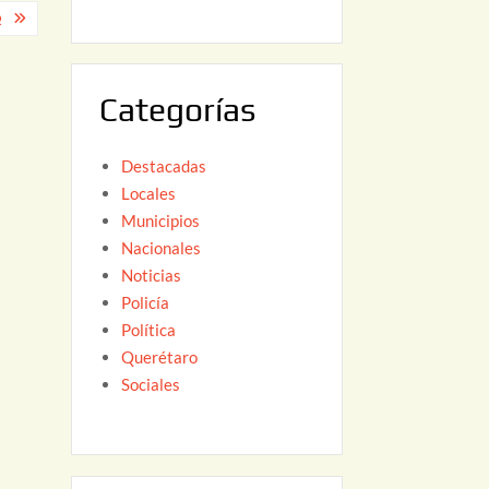
Q
6
,
2
0
Categorías
2
6
Destacadas
Locales
Municipios
Nacionales
Noticias
Policía
Política
Querétaro
Sociales