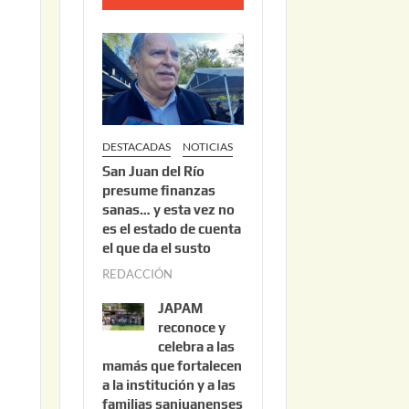
o
2
2
,
2
0
DESTACADAS
NOTICIAS
2
San Juan del Río
6
presume finanzas
sanas… y esta vez no
es el estado de cuenta
el que da el susto
REDACCIÓN
a
g
JAPAM
o
reconoce y
s
celebra a las
mamás que fortalecen
t
a la institución y a las
o
familias sanjuanenses