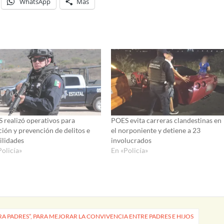
WhatsApp
Más
 realizó operativos para
POES evita carreras clandestinas en
ción y prevención de delitos e
el norponiente y detiene a 23
ilidades
involucrados
Policía»
En «Policía»
RA PADRES”, PARA MEJORAR LA CONVIVENCIA ENTRE PADRES E HIJOS