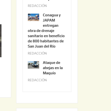
3
REDACCIÓN
j
,
u
2
Conagua y
n
0
JAPAM
i
entregan
2
obra de drenaje
o
6
sanitario en beneficio
3
de 800 habitantes de
0
San Juan del Río
,
REDACCIÓN
j
2
u
0
Ataque de
n
abejas en la
2
i
Maquío
6
o
REDACCIÓN
m
2
a
,
y
2
o
0
2
2
2