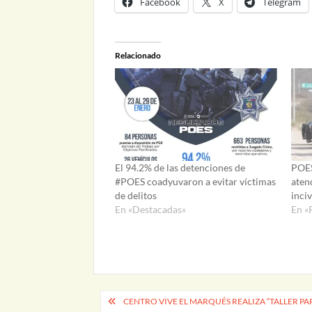
Facebook
X
Telegram
Relacionado
El 94.2% de las detenciones de
POES
#POES coadyuvaron a evitar víctimas
aten
de delitos
inciv
En «Destacadas»
En «
Navegación
CENTRO VIVE EL MARQUÉS REALIZA “TALLER PA